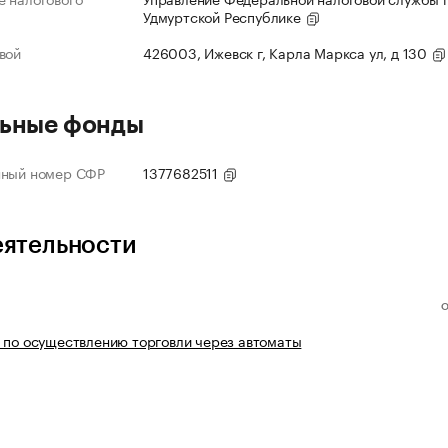
Удмуртской Республике
вой
426003, Ижевск г, Карла Маркса ул, д 130
ьные фонды
нный номер СФР
1377682511
еятельности
 по осуществлению торговли через автоматы