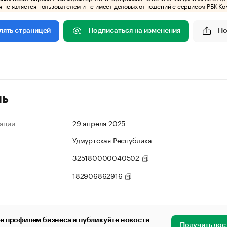
 не является пользователем и не имеет деловых отношений с сервисом РБК Ко
Подписаться на изменения
По
лять страницей
ль
ации
29 апреля 2025
Удмуртская Республика
325180000040502
182906862916
е профилем бизнеса и публикуйте новости
Получить дос