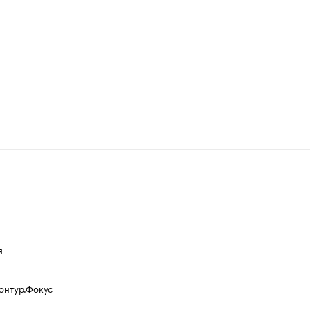
я
Контур.Фокус