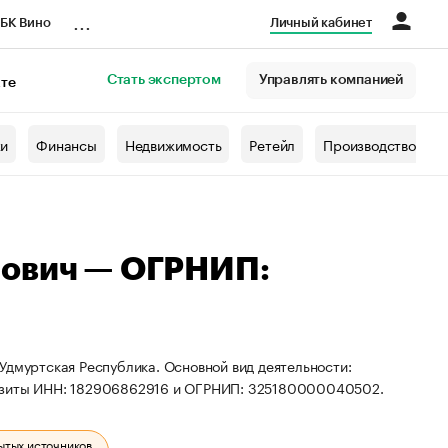
...
БК Вино
Личный кабинет
Стать экспертом
Управлять компанией
кте
азета
жи
Финансы
Недвижимость
Ретейл
Производство
рович — ОГРНИП:
Удмуртская Республика. Основной вид деятельности:
визиты ИНН: 182906862916 и ОГРНИП: 325180000040502.
ытых источников.