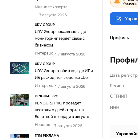
Компания
Мнение эксперта
7 августа 2026
Управ
UDV GROUP
UDV Group показывает, где
мониторинг теряет связь с
Профиль
бизнесом
Интервью
7 августа 2026
Профи
UDV GROUP
UDV Group разбирает, где ИТ и
Дата регистр
ИБ расходятся в оценке сбоя
Регион
Интервью
7 августа 2026
ОГРНИП
KENGURU PRO
KENGURU PRO проведет
ИНН
несколько дней спорта на
Болотной площади в августе
Новость
7 августа 2026
Управляйт
ГПМ РЕКЛАМА