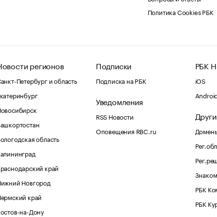
Политика Cookies РБК
Новости регионов
Подписки
РБК Н
анкт-Петербург и область
Подписка на РБК
iOS
катеринбург
Androi
Уведомления
Новосибирск
Други
RSS Новости
Башкортостан
Оповещения RBC.ru
Домены
ологодская область
Рег.об
Калининград
Рег.ре
раснодарский край
Знаком
Нижний Новгород
РБК Ко
Пермский край
РБК Ку
остов-на-Дону