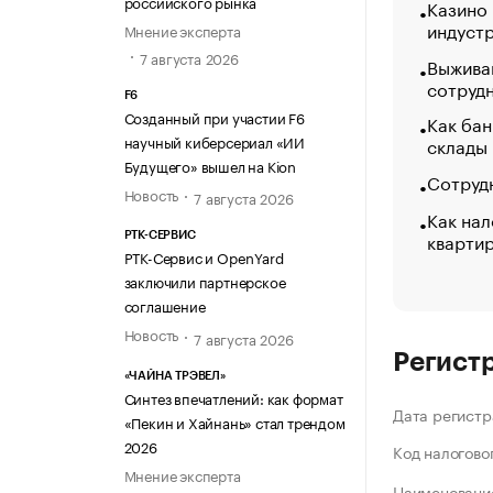
российского рынка
Казино
индуст
Мнение эксперта
7 августа 2026
Выжива
сотруд
F6
Созданный при участии F6
Как бан
научный киберсериал «ИИ
склады
Будущего» вышел на Kion
Сотрудн
Новость
7 августа 2026
Как нал
кварти
РТК-СЕРВИС
РТК-Сервис и OpenYard
заключили партнерское
соглашение
Новость
7 августа 2026
Регист
«ЧАЙНА ТРЭВЕЛ»
Синтез впечатлений: как формат
Дата регистр
«Пекин и Хайнань» стал трендом
2026
Код налогово
Мнение эксперта
Наименование