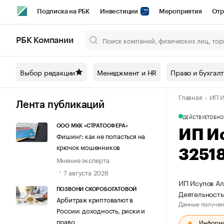
Подписка на РБК
Инвестиции
Мероприятия
Отр
Спорт
Школа управления РБК
РБК Образование
РБ
РБК Компании
Город
Стиль
Крипто
РБК Бизнес-среда
Дискусси
Выбор редакции
Менеджмент и HR
Право и бухгал
Спецпроекты СПб
Конференции СПб
Спецпроекты
Главная
ИП И
Технологии и медиа
Финансы
Рынок наличной валют
Лента публикаций
ДЕЙСТВУЕТ
ОБНО
ООО МКК «СТРАТОСФЕРА»
ИП И
Фишинг: как не попасться на
крючок мошенников
3251
Мнение эксперта
7 августа 2026
ИП Исупов Ал
ПОЗВОНИ СКОРОБОГАТОВОЙ
Деятельность
Арбитраж криптовалют в
Данные получен
России: доходность, риски и
право
Информац