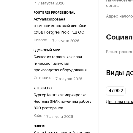
7 августа 2026
органа
POSTGRES PROFESSIONAL
Адрес налого
Актуализирована
совместимость всей линейки
СУБД Postgres Pro с РЕД ОС
Социал
Новость
7 августа 2026
Регистрацио
ЗДОРОВЫЙ МИР
Бизнес из гаража: как врач-
гинеколог запустил
производство оборудования
Виды д
Интервью
7 августа 2026
КЛЕВЕРЕНС
47.99.2
Бургер Кинг: как маркировка
Честный ЗНАК изменила работу
Деятельность
800 ресторанов
Кейс
7 августа 2026
HUBERT
Как выбрать надежный газовый