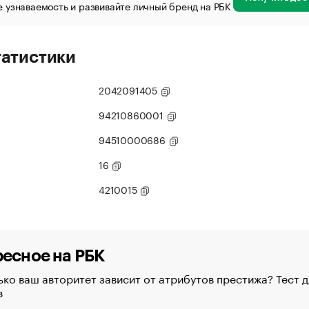
 узнаваемость и развивайте личный бренд на РБК
татистики
2042091405
94210860001
94510000686
16
4210015
есное на РБК
ко ваш авторитет зависит от атрибутов престижа? Тест д
в