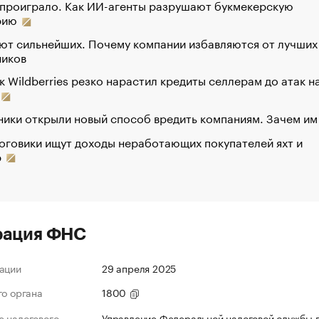
 проиграло. Как ИИ-агенты разрушают букмекерскую
рию
ют сильнейших. Почему компании избавляются от лучших
ников
к Wildberries резко нарастил кредиты селлерам до атак н
ики открыли новый способ вредить компаниям. Зачем им
оговики ищут доходы неработающих покупателей яхт и
р
рация ФНС
ации
29 апреля 2025
го органа
1800
 налогового
Управление Федеральной налоговой службы 