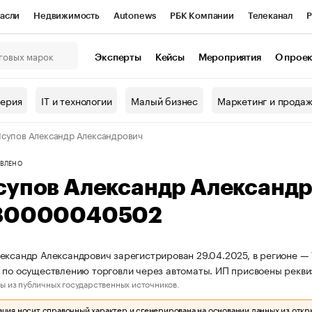
асли
Недвижимость
Autonews
РБК Компании
Телеканал
Р
К Курсы
РБК Life
Тренды
Визионеры
Национальные проекты
Эксперты
Кейсы
Мероприятия
О прое
онный клуб
Исследования
Кредитные рейтинги
Франшизы
Г
терия
IT и технологии
Малый бизнес
Маркетинг и прода
Проверка контрагентов
Политика
Экономика
Бизнес
супов Александр Александрович
ы
ВЛЕНО
супов Александр Александ
80000040502
ександр Александрович зарегистрирован 29.04.2025, в регионе — 
 по осуществлению торговли через автоматы. ИП присвоены рек
ы из публичных государственных источников.
ия носит справочный характер и сгенерирована на основании данных из откр