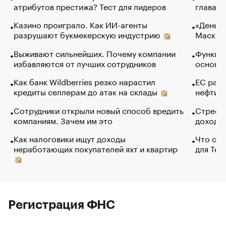
атрибутов престижа? Тест для лидеров
глава к
Казино проиграло. Как ИИ-агенты
«Деньги
разрушают букмекерскую индустрию
Маск в 
Выживают сильнейших. Почему компании
Функции
избавляются от лучших сотрудников
основ э
Как банк Wildberries резко нарастил
ЕС раз
кредиты селлерам до атак на склады
нефти —
Сотрудники открыли новый способ вредить
Стресс 
компаниям. Зачем им это
доходов
Как налоговики ищут доходы
Что обв
неработающих покупателей яхт и квартир
для Tel
Регистрация ФНС