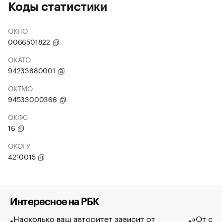
Коды статистики
ОКПО
0066501822
ОКАТО
94233880001
ОКТМО
94533000366
ОКФС
16
ОКОГУ
4210015
Интересное на РБК
Насколько ваш авторитет зависит от
«От спо