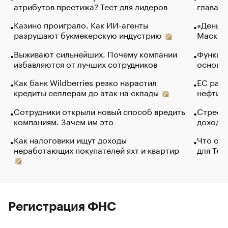
атрибутов престижа? Тест для лидеров
глава к
Казино проиграло. Как ИИ-агенты
«Деньги
разрушают букмекерскую индустрию
Маск в 
Выживают сильнейших. Почему компании
Функции
избавляются от лучших сотрудников
основ э
Как банк Wildberries резко нарастил
ЕС раз
кредиты селлерам до атак на склады
нефти —
Сотрудники открыли новый способ вредить
Стресс 
компаниям. Зачем им это
доходов
Как налоговики ищут доходы
Что обв
неработающих покупателей яхт и квартир
для Tel
Регистрация ФНС