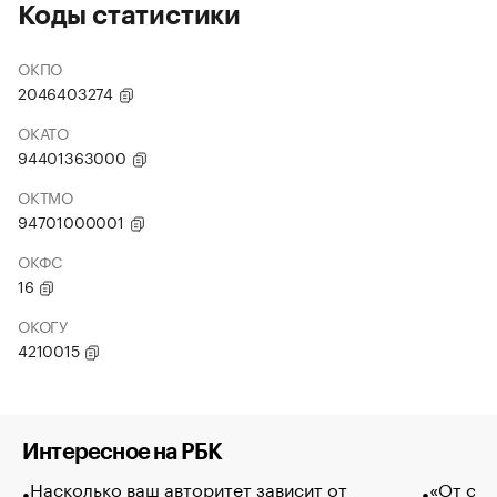
Коды статистики
ОКПО
2046403274
ОКАТО
94401363000
ОКТМО
94701000001
ОКФС
16
ОКОГУ
4210015
Интересное на РБК
Насколько ваш авторитет зависит от
«От спо