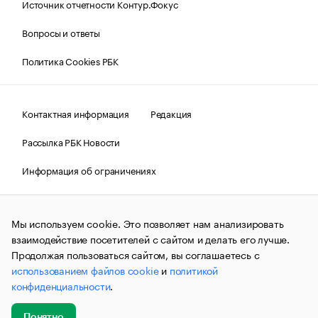
Источник отчетности Контур.Фокус
Вопросы и ответы
Политика Cookies РБК
Контактная информация
Редакция
Рассылка РБК Новости
Информация об ограничениях
Правовая информация
О соблюдении авторских прав
Мы используем cookie. Это позволяет нам анализировать
© АО «РОСБИЗНЕСКОНСАЛТИНГ»,
1995–2026.
Сообщения
и материалы информационного агентства «РБК»
взаимодействие посетителей с сайтом и делать его лучше.
(зарегистрировано Федеральной службой по надзору в сфере
Продолжая пользоваться сайтом, вы соглашаетесь с
связи, информационных технологий и массовых
использованием файлов cookie
и
политикой
коммуникаций (Роскомнадзор) 09.12.2015 за номером ИА
№ФС77-63848) сопровождаются пометкой «РБК». Отдельные
конфиденциальности
.
публикации могут содержать информацию,
не предназначенную для пользователей
до 18 лет.
companycardsfeedback@rbc.ru
Понятно