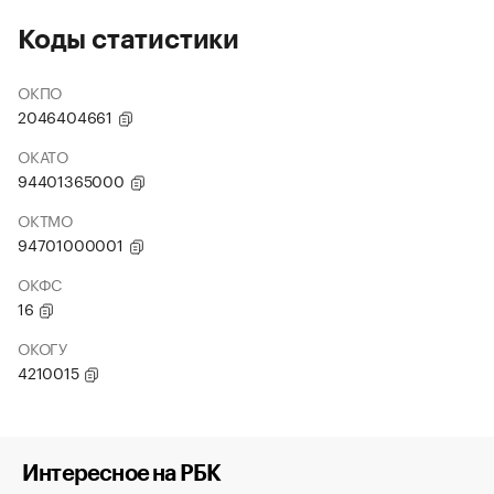
Коды статистики
ОКПО
2046404661
ОКАТО
94401365000
ОКТМО
94701000001
ОКФС
16
ОКОГУ
4210015
Интересное на РБК