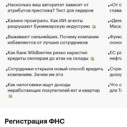
Насколько ваш авторитет зависит от
«От спо
атрибутов престижа? Тест для лидеров
глава к
Казино проиграло. Как ИИ-агенты
«Деньги
разрушают букмекерскую индустрию
Маск в 
Выживают сильнейших. Почему компании
Функции
избавляются от лучших сотрудников
основ э
Как банк Wildberries резко нарастил
ЕС раз
кредиты селлерам до атак на склады
нефти —
Сотрудники открыли новый способ вредить
Стресс 
компаниям. Зачем им это
доходов
Как налоговики ищут доходы
Что обв
неработающих покупателей яхт и квартир
для Tel
Регистрация ФНС