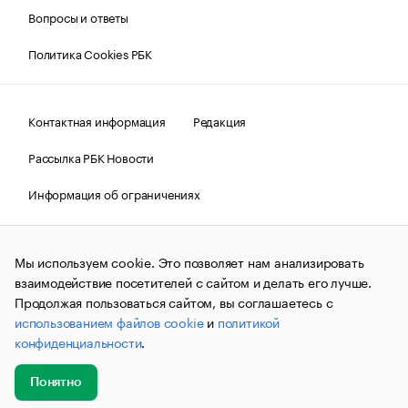
Вопросы и ответы
Политика Cookies РБК
Контактная информация
Редакция
Рассылка РБК Новости
Информация об ограничениях
Правовая информация
О соблюдении авторских прав
Мы используем cookie. Это позволяет нам анализировать
© АО «РОСБИЗНЕСКОНСАЛТИНГ»,
1995–2026.
Сообщения
и материалы информационного агентства «РБК»
взаимодействие посетителей с сайтом и делать его лучше.
(зарегистрировано Федеральной службой по надзору в сфере
Продолжая пользоваться сайтом, вы соглашаетесь с
связи, информационных технологий и массовых
использованием файлов cookie
и
политикой
коммуникаций (Роскомнадзор) 09.12.2015 за номером ИА
№ФС77-63848) сопровождаются пометкой «РБК». Отдельные
конфиденциальности
.
публикации могут содержать информацию,
не предназначенную для пользователей
до 18 лет.
companycardsfeedback@rbc.ru
Понятно
Добавить