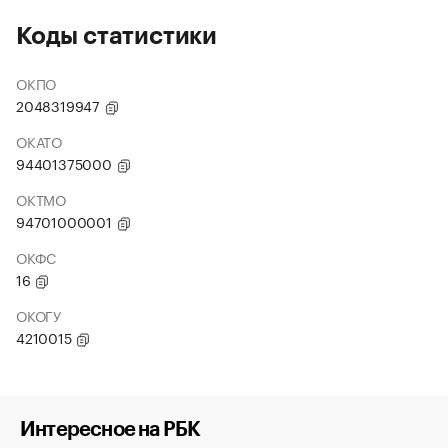
Коды статистики
ОКПО
2048319947
ОКАТО
94401375000
ОКТМО
94701000001
ОКФС
16
ОКОГУ
4210015
Интересное на РБК