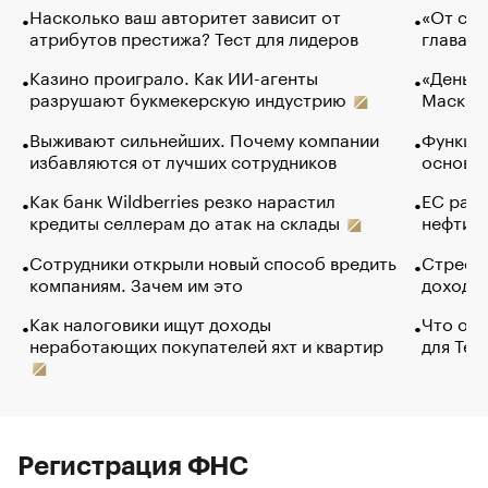
Насколько ваш авторитет зависит от
«От спо
атрибутов престижа? Тест для лидеров
глава к
Казино проиграло. Как ИИ-агенты
«Деньги
разрушают букмекерскую индустрию
Маск в 
Выживают сильнейших. Почему компании
Функции
избавляются от лучших сотрудников
основ э
Как банк Wildberries резко нарастил
ЕС раз
кредиты селлерам до атак на склады
нефти —
Сотрудники открыли новый способ вредить
Стресс 
компаниям. Зачем им это
доходов
Как налоговики ищут доходы
Что обв
неработающих покупателей яхт и квартир
для Tel
Регистрация ФНС