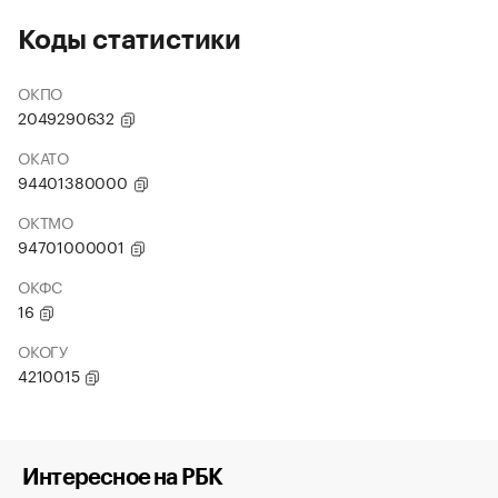
Коды статистики
ОКПО
2049290632
ОКАТО
94401380000
ОКТМО
94701000001
ОКФС
16
ОКОГУ
4210015
Интересное на РБК