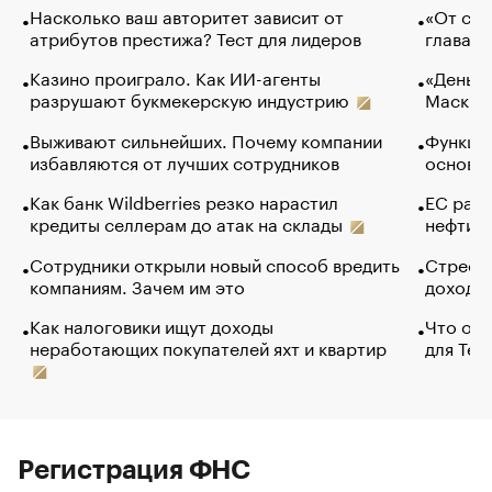
Насколько ваш авторитет зависит от
«От спо
атрибутов престижа? Тест для лидеров
глава к
Казино проиграло. Как ИИ-агенты
«Деньги
разрушают букмекерскую индустрию
Маск в 
Выживают сильнейших. Почему компании
Функции
избавляются от лучших сотрудников
основ э
Как банк Wildberries резко нарастил
ЕС раз
кредиты селлерам до атак на склады
нефти —
Сотрудники открыли новый способ вредить
Стресс 
компаниям. Зачем им это
доходов
Как налоговики ищут доходы
Что обв
неработающих покупателей яхт и квартир
для Tel
Регистрация ФНС