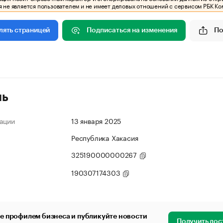
 не является пользователем и не имеет деловых отношений с сервисом РБК Ко
Подписаться на изменения
По
лять страницей
ль
ации
13 января 2025
Республика Хакасия
325190000000267
190307174303
е профилем бизнеса и публикуйте новости
Получить дос