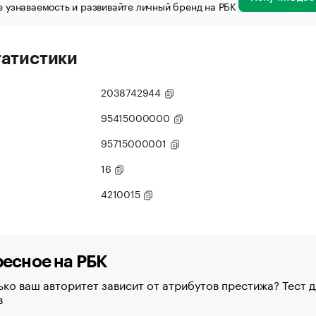
 узнаваемость и развивайте личный бренд на РБК
татистики
2038742944
95415000000
95715000001
16
4210015
есное на РБК
ко ваш авторитет зависит от атрибутов престижа? Тест д
в