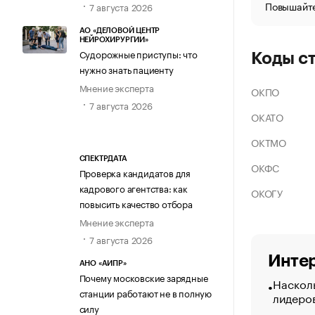
Повышайте
7 августа 2026
АО «ДЕЛОВОЙ ЦЕНТР
НЕЙРОХИРУРГИИ»
Судорожные приступы: что
Коды с
нужно знать пациенту
Мнение эксперта
ОКПО
7 августа 2026
ОКАТО
ОКТМО
СПЕКТРДАТА
ОКФС
Проверка кандидатов для
кадрового агентства: как
ОКОГУ
повысить качество отбора
Мнение эксперта
7 августа 2026
Интер
АНО «АИПР»
Почему московские зарядные
Насколь
станции работают не в полную
лидеро
силу