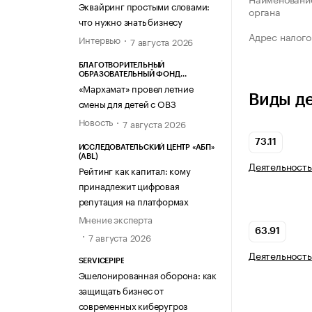
Эквайринг простыми словами:
органа
что нужно знать бизнесу
Адрес налого
Интервью
7 августа 2026
БЛАГОТВОРИТЕЛЬНЫЙ
ОБРАЗОВАТЕЛЬНЫЙ ФОНД
«МАРХАМАТ»
«Мархамат» провел летние
Виды д
смены для детей с ОВЗ
Новость
7 августа 2026
73.11
ИССЛЕДОВАТЕЛЬСКИЙ ЦЕНТР «АБП»
(ABL)
Деятельность
Рейтинг как капитал: кому
принадлежит цифровая
репутация на платформах
Мнение эксперта
63.91
7 августа 2026
Деятельность
SERVICEPIPE
Эшелонированная оборона: как
защищать бизнес от
современных киберугроз