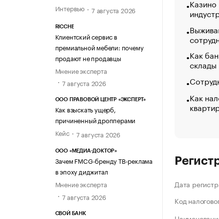
Казино
Интервью
7 августа 2026
индуст
Выжива
RICCHE
Клиентский сервис в
сотруд
премиальной мебели: почему
Как бан
продают не продавцы
склады
Мнение эксперта
Сотрудн
7 августа 2026
Как нал
ООО ПРАВОВОЙ ЦЕНТР «ЭКСПЕРТ»
кварти
Как взыскать ущерб,
причиненный дропперами
Кейс
7 августа 2026
ООО «МЕДИА-ДОКТОР»
Регист
Зачем FMCG-бренду ТВ-реклама
в эпоху диджитал
Дата регистр
Мнение эксперта
7 августа 2026
Код налогово
СВОЙ БАНК
Наименование