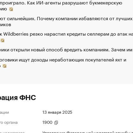
 проиграло. Как ИИ-агенты разрушают букмекерскую
рию
ют сильнейших. Почему компании избавляются от лучших
ников
к Wildberries резко нарастил кредиты селлерам до атак н
ики открыли новый способ вредить компаниям. Зачем им
оговики ищут доходы неработающих покупателей яхт и
р
рация ФНС
ации
13 января 2025
го органа
1900
 налогового
Управление Федеральной налоговой службы 