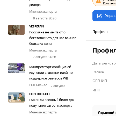
Компания
дилера
Мнение эксперта
Управ
8 августа 2026
VESPERFIN
Россияне не мечтают о
Профиль
богатстве: что для нас важнее
больших денег
Мнение эксперта
Профи
7 августа 2026
Дата регистр
Минпромторг сообщил об
Регион
изучении властями идей по
поддержке селлеров WB
ОГРНИП
РБК Бизнес
7 августа
ИНН
ПОВЕСТОК.НЕТ
Нужен ли военный билет для
получения загранпаспорта
Мнение эксперта
Управляйт