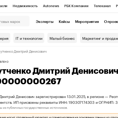
асли
Недвижимость
Autonews
РБК Компании
Телеканал
Р
К Курсы
РБК Life
Тренды
Визионеры
Национальные проекты
Эксперты
Кейсы
Мероприятия
О прое
онный клуб
Исследования
Кредитные рейтинги
Франшизы
Г
терия
IT и технологии
Малый бизнес
Маркетинг и прода
Проверка контрагентов
Политика
Экономика
Бизнес
утченко Дмитрий Денисович
ы
ВЛЕНО
утченко Дмитрий Денисови
90000000267
Дмитрий Денисович зарегистрирован 13.01.2025, в регионе — Респ
гентств. ИП присвоены реквизиты ИНН: 190307174303 и ОГРНИП:
ы из публичных государственных источников.
ия носит справочный характер и сгенерирована на основании данных из откр