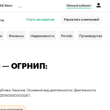
...
БК Вино
Личный кабинет
Стать экспертом
Управлять компанией
кте
азета
жи
Финансы
Недвижимость
Ретейл
Производство
ч — ОГРНИП:
ублика Хакасия. Основной вид деятельности: Деятельность
 325190000000267.
ытых источников.