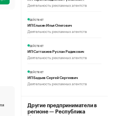
Деятельность рекламных агентств
ДЕЙСТВУЕТ
ИП Елькин Илья Олегович
Деятельность рекламных агентств
ДЕЙСТВУЕТ
ИП Саттахиев Руслан Радикович
Деятельность рекламных агентств
ДЕЙСТВУЕТ
ИП Бадьев Сергей Сергеевич
Деятельность рекламных агентств
ля
«От спорта тело стареет иначе». Как живет глава ко
Другие предприниматели в
создавшей GTA
регионе — Республика