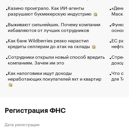
Казино проиграло. Как ИИ-агенты
«Деньги
разрушают букмекерскую индустрию
Маск в 
Выживают сильнейших. Почему компании
Функции
избавляются от лучших сотрудников
основ э
Как банк Wildberries резко нарастил
ЕС раз
кредиты селлерам до атак на склады
нефти —
Сотрудники открыли новый способ вредить
Стресс 
компаниям. Зачем им это
доходов
Как налоговики ищут доходы
Что обв
неработающих покупателей яхт и квартир
для Tel
Регистрация ФНС
Дата регистрации