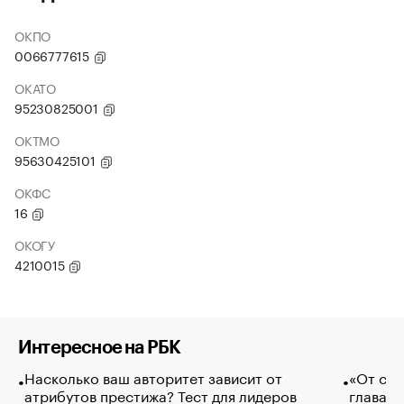
ОКПО
0066777615
ОКАТО
95230825001
ОКТМО
95630425101
ОКФС
16
ОКОГУ
4210015
Интересное на РБК
Насколько ваш авторитет зависит от
«От спо
атрибутов престижа? Тест для лидеров
глава к