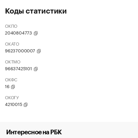
Коды статистики
ОКПО
2040804773
ОКАТО
96237000007
ОКТМО
96637425101
ОКФС
16
ОКОГУ
4210015
Интересное на РБК