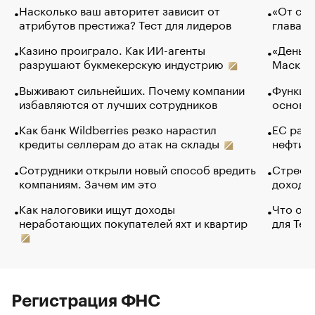
Насколько ваш авторитет зависит от
«От спо
атрибутов престижа? Тест для лидеров
глава к
Казино проиграло. Как ИИ-агенты
«Деньги
разрушают букмекерскую индустрию
Маск в 
Выживают сильнейших. Почему компании
Функции
избавляются от лучших сотрудников
основ э
Как банк Wildberries резко нарастил
ЕС раз
кредиты селлерам до атак на склады
нефти —
Сотрудники открыли новый способ вредить
Стресс 
компаниям. Зачем им это
доходов
Как налоговики ищут доходы
Что обв
неработающих покупателей яхт и квартир
для Tel
Регистрация ФНС