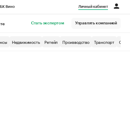
БК Вино
Личный кабинет
Город
Стать экспертом
Управлять компанией
кте
нсы
Недвижимость
Ретейл
Производство
Транспорт
Образ