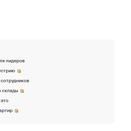
для лидеров
«От спор
дустрию
«Деньги б
 сотрудников
на склады
 это
вартир