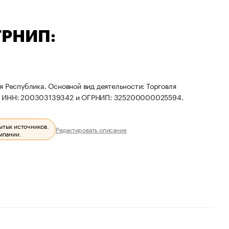
ГРНИП:
 Республика. Основной вид деятельности: Торговля
иты ИНН: 200303139342 и ОГРНИП: 325200000025594.
ытых источников.
Редактировать описание
мпании.