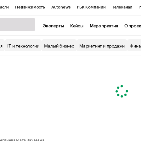
асли
Недвижимость
Autonews
РБК Компании
Телеканал
Р
К Курсы
РБК Life
Тренды
Визионеры
Национальные проекты
Эксперты
Кейсы
Мероприятия
О прое
уб
Исследования
Кредитные рейтинги
Франшизы
Газета
ия
IT и технологии
Малый бизнес
Маркетинг и продажи
Фина
Проверка контрагентов
Политика
Экономика
Бизнес
ы
ертиева Мата Вахаевна