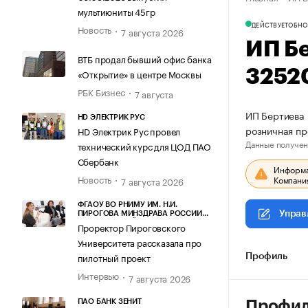
мультиюниты 45гр
ДЕЙСТВУЕТ
ОБНО
Новость
7 августа 2026
ИП Б
ВТБ продал бывший офис банка
3252
«Открытие» в центре Москвы
РБК Бизнес
7 августа
ИП Бертиева 
HD ЭЛЕКТРИК РУС
розничная п
HD Электрик Рус провел
Данные получен
технический курс для ЦОД ПАО
Сбербанк
Информац
Новость
Компания
7 августа 2026
ФГАОУ ВО РНИМУ ИМ. Н.И.
Управ
ПИРОГОВА МИНЗДРАВА РОССИИ
(ПИРОГОВСКИЙ УНИВЕРСИТЕТ)
Проректор Пироговского
Университета рассказала про
пилотный проект
Профиль
Интервью
7 августа 2026
ПАО БАНК ЗЕНИТ
Профи