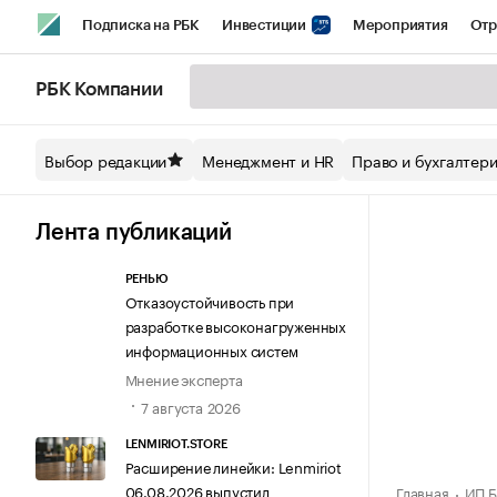
Подписка на РБК
Инвестиции
Мероприятия
Отр
Спорт
Школа управления РБК
РБК Образование
РБ
РБК Компании
Стиль
Крипто
РБК Бизнес-среда
Дискуссионный кл
Выбор редакции
Менеджмент и HR
Право и бухгалтер
Спецпроекты СПб
Конференции СПб
Спецпроекты
Технологии и медиа
Финансы
Рынок наличной валют
Лента публикаций
РЕНЬЮ
Отказоустойчивость при
разработке высоконагруженных
информационных систем
Мнение эксперта
7 августа 2026
LENMIRIOT.STORE
Расширение линейки: Lenmiriot
06.08.2026 выпустил
Главная
ИП Б