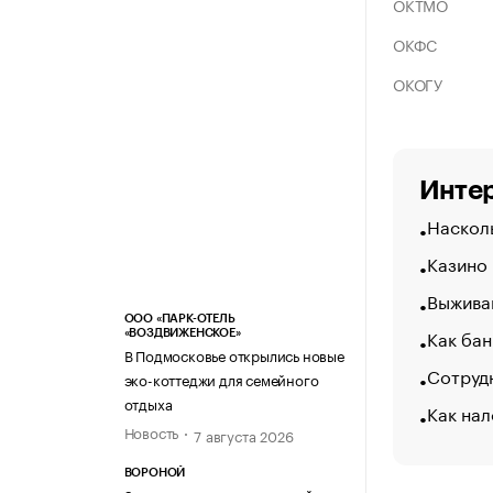
ОКТМО
ОКФС
ОКОГУ
Интер
Насколь
Казино
Выжива
ООО «ПАРК-ОТЕЛЬ
Как бан
«ВОЗДВИЖЕНСКОЕ»
В Подмосковье открылись новые
Сотрудн
эко-коттеджи для семейного
отдыха
Как нал
Новость
7 августа 2026
ВОРОНОЙ