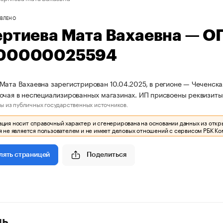
ВЛЕНО
ертиева Мата Вахаевна — О
00000025594
Мата Вахаевна зарегистрирован 10.04.2025, в регионе — Чеченская
рочая в неспециализированных магазинах. ИП присвоены реквиз
ы из публичных государственных источников.
ия носит справочный характер и сгенерирована на основании данных из откр
 не является пользователем и не имеет деловых отношений с сервисом РБК Ко
Поделиться
лять страницей
ль