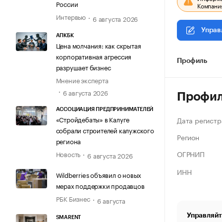
России
Компания
Интервью
6 августа 2026
Управ
АПКБК
Цена молчания: как скрытая
корпоративная агрессия
Профиль
разрушает бизнес
Мнение эксперта
6 августа 2026
Профи
АССОЦИАЦИЯ ПРЕДПРИНИМАТЕЛЕЙ
«Стройдебаты» в Калуге
Дата регистр
собрали строителей калужского
Регион
региона
ОГРНИП
Новость
6 августа 2026
ИНН
Wildberries объявил о новых
мерах поддержки продавцов
РБК Бизнес
6 августа
Управляйт
SMARENT