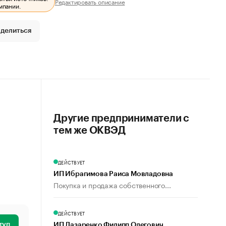
Редактировать описание
мпании.
делиться
Другие предприниматели с
тем же ОКВЭД
ДЕЙСТВУЕТ
ИП Ибрагимова Раиса Мовладовна
Покупка и продажа собственного...
ДЕЙСТВУЕТ
туп
ИП Лазаренко Филипп Олегович