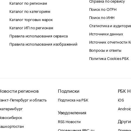
Справка по сервису
Каталог по регионам
Поиск по ОГРН
Каталог по категориям
Поиск по ИНН
Каталог торговых марок
Статистика и аудитори
Каталог ИП по регионам
Источники данных
Правила использования сервиса
Источник отчетности 
Правила использования изображений
Вопросы и ответы
Политика Cookies РБК
Новости регионов
Подписки
РБК Н
анкт-Петербург и область
Подписка на РБК
iOS
катеринбург
Androi
Уведомления
Новосибирск
Други
RSS Новости
Башкортостан
Оповещения RBC.ru
Домены