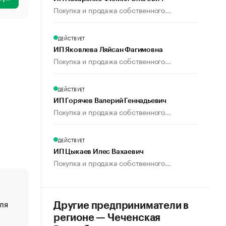
Покупка и продажа собственного...
ДЕЙСТВУЕТ
ИП Яковлева Ляйсан Фагимовна
Покупка и продажа собственного...
ДЕЙСТВУЕТ
ИП Горячев Валерий Геннадьевич
Покупка и продажа собственного...
ДЕЙСТВУЕТ
ИП Цыкаев Илес Вахаевич
Покупка и продажа собственного...
ля
«От спорта тело стареет иначе». Как живет глава ко
Другие предприниматели в
создавшей GTA
регионе — Чеченская