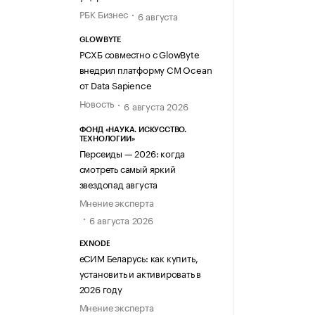
РБК Бизнес
6 августа
GLOWBYTE
РСХБ совместно с GlowByte
внедрил платформу CM Ocean
от Data Sapience
Новость
6 августа 2026
ФОНД «НАУКА. ИСКУССТВО.
ТЕХНОЛОГИИ»
Персеиды — 2026: когда
смотреть самый яркий
звездопад августа
Мнение эксперта
6 августа 2026
EXNODE
еСИМ Беларусь: как купить,
установить и активировать в
2026 году
Мнение эксперта