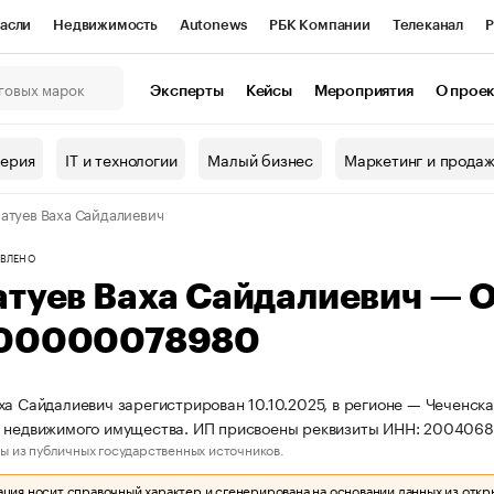
асли
Недвижимость
Autonews
РБК Компании
Телеканал
Р
К Курсы
РБК Life
Тренды
Визионеры
Национальные проекты
Эксперты
Кейсы
Мероприятия
О прое
онный клуб
Исследования
Кредитные рейтинги
Франшизы
Г
терия
IT и технологии
Малый бизнес
Маркетинг и прода
Проверка контрагентов
Политика
Экономика
Бизнес
атуев Ваха Сайдалиевич
ы
ВЛЕНО
атуев Ваха Сайдалиевич — 
00000078980
ха Сайдалиевич зарегистрирован 10.10.2025, в регионе — Чеченска
о недвижимого имущества. ИП присвоены реквизиты ИНН: 20040
ы из публичных государственных источников.
ия носит справочный характер и сгенерирована на основании данных из откр