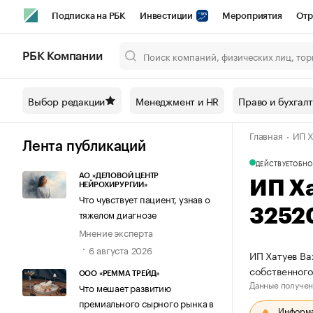
Подписка на РБК
Инвестиции
Мероприятия
Отр
Спорт
Школа управления РБК
РБК Образование
РБ
РБК Компании
Город
Стиль
Крипто
РБК Бизнес-среда
Дискусси
Выбор редакции
Менеджмент и HR
Право и бухгал
Спецпроекты СПб
Конференции СПб
Спецпроекты
Главная
ИП Х
Технологии и медиа
Финансы
Рынок наличной валют
Лента публикаций
ДЕЙСТВУЕТ
ОБНО
АО «ДЕЛОВОЙ ЦЕНТР
ИП Х
НЕЙРОХИРУРГИИ»
Что чувствует пациент, узнав о
3252
тяжелом диагнозе
Мнение эксперта
6 августа 2026
ИП Хатуев Ва
собственног
ООО «РЕММА ТРЕЙД»
Данные получен
Что мешает развитию
премиального сырного рынка в
Информац