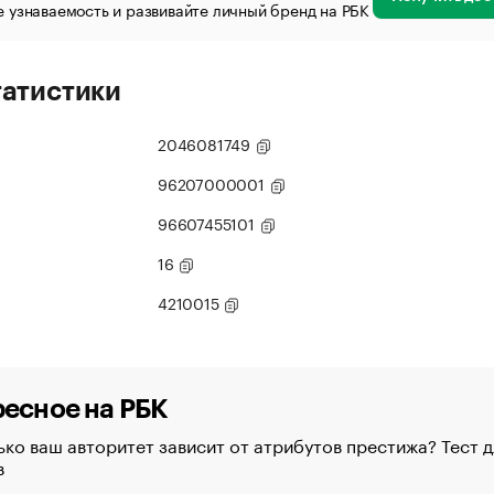
 узнаваемость и развивайте личный бренд на РБК
татистики
2046081749
96207000001
96607455101
16
4210015
есное на РБК
ко ваш авторитет зависит от атрибутов престижа? Тест д
в