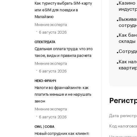
Казино
Как туристу выбрать SIM-карту
индуст
или eSIM для поездки в
Малайзию
Выжива
сотруд
Мнение эксперта
6 августа 2026
Как бан
склады
СПЕКТРДАТА
Сдельная оплата труда: что это
Сотрудн
такое, виды и правила расчета
Как нал
Мнение эксперта
кварти
6 августа 2026
НЕКО-ФРАНЧ
Налоги во франчайзинге: как
платить меньше и не нарушать
Регист
закон
Мнение эксперта
Дата регистр
6 августа 2026
Код налогово
OWL | СОВА
Новый сотрудник как клиент:
Наименование