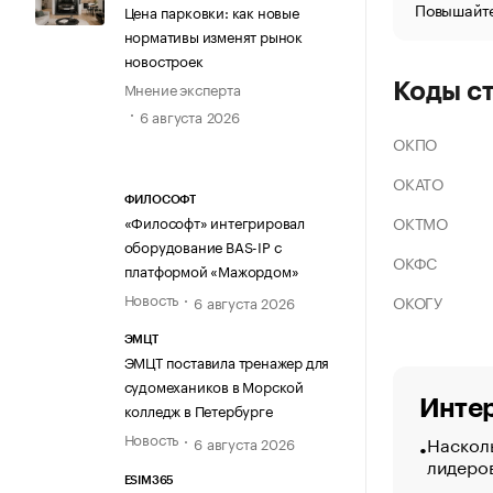
Повышайте
Цена парковки: как новые
нормативы изменят рынок
новостроек
Мнение эксперта
Коды с
6 августа 2026
ОКПО
ОКАТО
ФИЛОСОФТ
ОКТМО
«Философт» интегрировал
оборудование BAS-IP с
ОКФС
платформой «Мажордом»
Новость
ОКОГУ
6 августа 2026
ЭМЦТ
ЭМЦТ поставила тренажер для
судомехаников в Морской
Интер
колледж в Петербурге
Новость
Насколь
6 августа 2026
лидеро
ESIM365