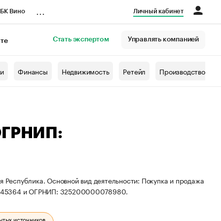
...
БК Вино
Личный кабинет
Стать экспертом
Управлять компанией
кте
азета
жи
Финансы
Недвижимость
Ретейл
Производство
ОГРНИП:
я Республика. Основной вид деятельности: Покупка и продажа
6845364 и ОГРНИП: 325200000078980.
ытых источников.