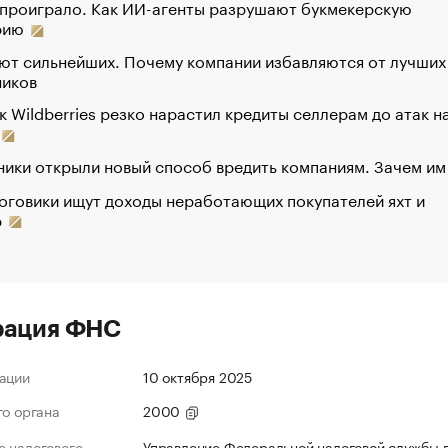
 проиграло. Как ИИ-агенты разрушают букмекерскую
рию
ют сильнейших. Почему компании избавляются от лучших
ников
к Wildberries резко нарастил кредиты селлерам до атак н
ики открыли новый способ вредить компаниям. Зачем им
оговики ищут доходы неработающих покупателей яхт и
р
рация ФНС
ации
10 октября 2025
го органа
2000
 налогового
Управление Федеральной налоговой службы 