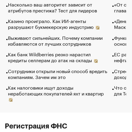
Насколько ваш авторитет зависит от
«От спо
атрибутов престижа? Тест для лидеров
глава к
Казино проиграло. Как ИИ-агенты
«Деньги
разрушают букмекерскую индустрию
Маск в 
Выживают сильнейших. Почему компании
Функции
избавляются от лучших сотрудников
основ э
Как банк Wildberries резко нарастил
ЕС раз
кредиты селлерам до атак на склады
нефти —
Сотрудники открыли новый способ вредить
Стресс 
компаниям. Зачем им это
доходов
Как налоговики ищут доходы
Что обв
неработающих покупателей яхт и квартир
для Tel
Регистрация ФНС