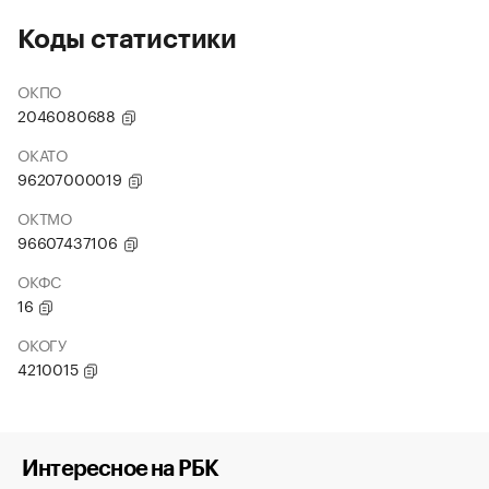
Коды статистики
ОКПО
2046080688
ОКАТО
96207000019
ОКТМО
96607437106
ОКФС
16
ОКОГУ
4210015
Интересное на РБК