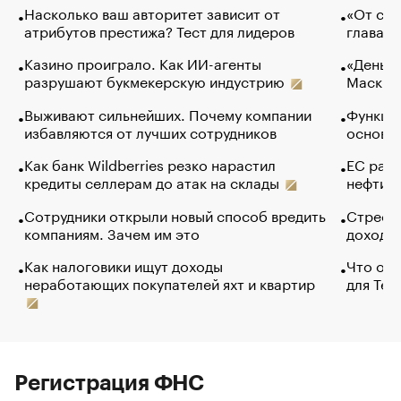
Насколько ваш авторитет зависит от
«От спо
атрибутов престижа? Тест для лидеров
глава к
Казино проиграло. Как ИИ-агенты
«Деньги
разрушают букмекерскую индустрию
Маск в 
Выживают сильнейших. Почему компании
Функции
избавляются от лучших сотрудников
основ э
Как банк Wildberries резко нарастил
ЕС раз
кредиты селлерам до атак на склады
нефти —
Сотрудники открыли новый способ вредить
Стресс 
компаниям. Зачем им это
доходов
Как налоговики ищут доходы
Что обв
неработающих покупателей яхт и квартир
для Tel
Регистрация ФНС