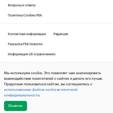
Вопросы и ответы
Политика Cookies РБК
Контактная информация
Редакция
Рассылка РБК Новости
Информация об ограничениях
Правовая информация
О соблюдении авторских прав
Мы используем cookie. Это позволяет нам анализировать
© АО «РОСБИЗНЕСКОНСАЛТИНГ»,
1995–2026.
Сообщения
и материалы информационного агентства «РБК»
взаимодействие посетителей с сайтом и делать его лучше.
(зарегистрировано Федеральной службой по надзору в сфере
Продолжая пользоваться сайтом, вы соглашаетесь с
связи, информационных технологий и массовых
использованием файлов cookie
и
политикой
коммуникаций (Роскомнадзор) 09.12.2015 за номером ИА
№ФС77-63848) сопровождаются пометкой «РБК». Отдельные
конфиденциальности
.
публикации могут содержать информацию,
не предназначенную для пользователей
до 18 лет.
companycardsfeedback@rbc.ru
Понятно
Добавить