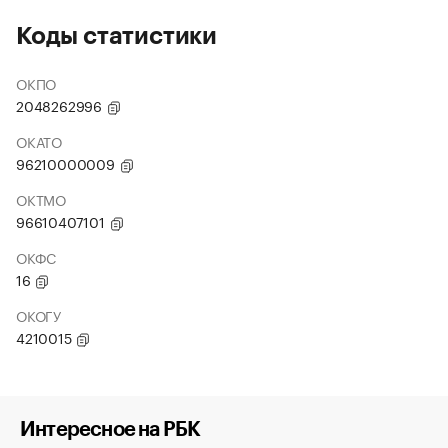
Коды статистики
ОКПО
2048262996
ОКАТО
96210000009
ОКТМО
96610407101
ОКФС
16
ОКОГУ
4210015
Интересное на РБК