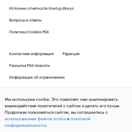
Источник отчетности Контур.Фокус
Вопросы и ответы
Политика Cookies РБК
Контактная информация
Редакция
Рассылка РБК Новости
Информация об ограничениях
Правовая информация
О соблюдении авторских прав
Мы используем cookie. Это позволяет нам анализировать
© АО «РОСБИЗНЕСКОНСАЛТИНГ»,
1995–2026.
Сообщения
и материалы информационного агентства «РБК»
взаимодействие посетителей с сайтом и делать его лучше.
(зарегистрировано Федеральной службой по надзору в сфере
Продолжая пользоваться сайтом, вы соглашаетесь с
связи, информационных технологий и массовых
использованием файлов cookie
и
политикой
коммуникаций (Роскомнадзор) 09.12.2015 за номером ИА
№ФС77-63848) сопровождаются пометкой «РБК». Отдельные
конфиденциальности
.
публикации могут содержать информацию,