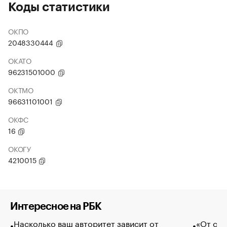
Коды статистики
ОКПО
2048330444
ОКАТО
96231501000
ОКТМО
96631101001
ОКФС
16
ОКОГУ
4210015
Интересное на РБК
Насколько ваш авторитет зависит от
«От спо