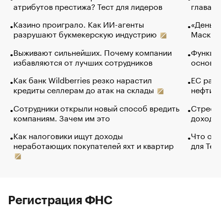
атрибутов престижа? Тест для лидеров
глава к
Казино проиграло. Как ИИ-агенты
«Деньги
разрушают букмекерскую индустрию
Маск в 
Выживают сильнейших. Почему компании
Функции
избавляются от лучших сотрудников
основ э
Как банк Wildberries резко нарастил
ЕС раз
кредиты селлерам до атак на склады
нефти —
Сотрудники открыли новый способ вредить
Стресс 
компаниям. Зачем им это
доходов
Как налоговики ищут доходы
Что обв
неработающих покупателей яхт и квартир
для Tel
Регистрация ФНС