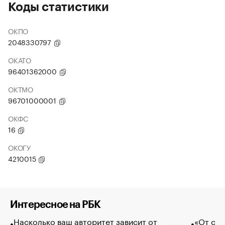
Коды статистики
ОКПО
2048330797
ОКАТО
96401362000
ОКТМО
96701000001
ОКФС
16
ОКОГУ
4210015
Интересное на РБК
Насколько ваш авторитет зависит от
«От спо