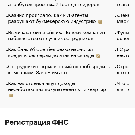
атрибутов престижа? Тест для лидеров
глава к
Казино проиграло. Как ИИ-агенты
«Деньги
разрушают букмекерскую индустрию
Маск в 
Выживают сильнейших. Почему компании
Функции
избавляются от лучших сотрудников
основ э
Как банк Wildberries резко нарастил
ЕС раз
кредиты селлерам до атак на склады
нефти —
Сотрудники открыли новый способ вредить
Стресс 
компаниям. Зачем им это
доходов
Как налоговики ищут доходы
Что обв
неработающих покупателей яхт и квартир
для Tel
Регистрация ФНС