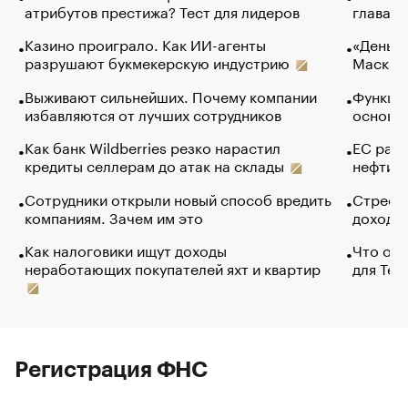
атрибутов престижа? Тест для лидеров
глава к
Казино проиграло. Как ИИ-агенты
«Деньги
разрушают букмекерскую индустрию
Маск в 
Выживают сильнейших. Почему компании
Функции
избавляются от лучших сотрудников
основ э
Как банк Wildberries резко нарастил
ЕС раз
кредиты селлерам до атак на склады
нефти —
Сотрудники открыли новый способ вредить
Стресс 
компаниям. Зачем им это
доходов
Как налоговики ищут доходы
Что обв
неработающих покупателей яхт и квартир
для Tel
Регистрация ФНС