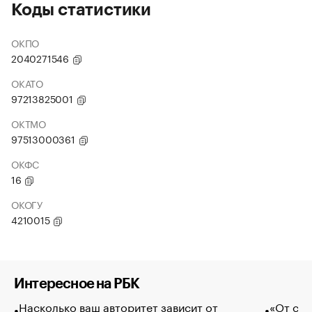
Коды статистики
ОКПО
2040271546
ОКАТО
97213825001
ОКТМО
97513000361
ОКФС
16
ОКОГУ
4210015
Интересное на РБК
Насколько ваш авторитет зависит от
«От спо