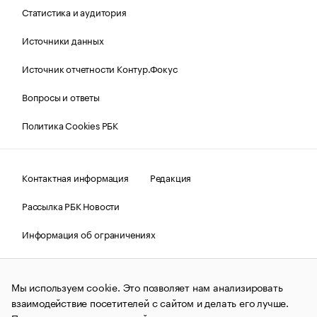
Статистика и аудитория
Источники данных
Источник отчетности Контур.Фокус
Вопросы и ответы
Политика Cookies РБК
Контактная информация
Редакция
Рассылка РБК Новости
Информация об ограничениях
Правовая информация
О соблюдении авторских прав
Мы используем cookie. Это позволяет нам анализировать
© АО «РОСБИЗНЕСКОНСАЛТИНГ»,
1995–2026.
Сообщения
и материалы информационного агентства «РБК»
взаимодействие посетителей с сайтом и делать его лучше.
(зарегистрировано Федеральной службой по надзору в сфере