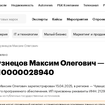
асли
Недвижимость
Autonews
РБК Компании
Телеканал
Р
К Курсы
РБК Life
Тренды
Визионеры
Национальные проекты
Эксперты
Кейсы
Мероприятия
О прое
онный клуб
Исследования
Кредитные рейтинги
Франшизы
Г
терия
IT и технологии
Малый бизнес
Маркетинг и прода
Проверка контрагентов
Политика
Экономика
Бизнес
узнецов Максим Олегович
ы
ВЛЕНО
узнецов Максим Олегович 
10000028940
Максим Олегович зарегистрирован 15.04.2025, в регионе — Чувашс
го программного обеспечения. ИП присвоены реквизиты ИНН: 21
ы из публичных государственных источников.
ия носит справочный характер и сгенерирована на основании данных из откр