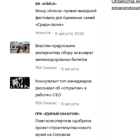
Обработка м
БФ «АЛИСА»
механическа
Фонд «Алиса» провел выездной
фестиваль для приемных семей
«Среди своих»
Новость
6 августа 2026
Властям предложили
альтернативу сбору за возврат
железнодорожных билетов
РБК Бизнес
6 августа
Консультант топ-менеджеров
рассказал об «открытии» в
работе с CEO
РБК Бизнес
6 августа
ППК «ЕДИНЫЙ ЗАКАЗЧИК»
Главгосэкспертиза одобрила
проект строительства нового
музея на Соловках