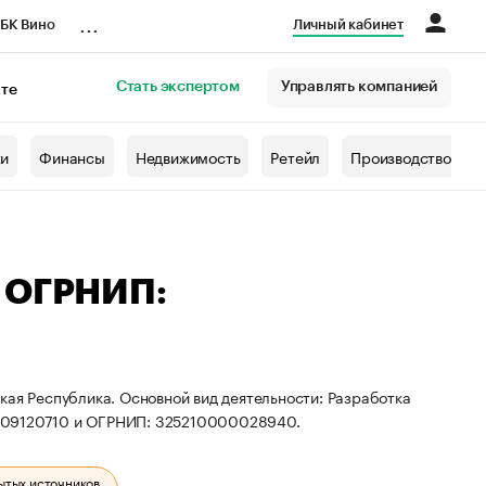
...
БК Вино
Личный кабинет
Стать экспертом
Управлять компанией
кте
азета
жи
Финансы
Недвижимость
Ретейл
Производство
— ОГРНИП:
кая Республика. Основной вид деятельности: Разработка
2909120710 и ОГРНИП: 325210000028940.
ытых источников.