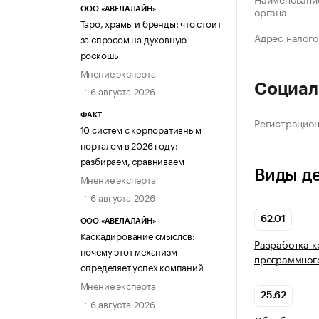
органа
ООО «АВЕЛАЛАЙН»
Таро, храмы и бренды: что стоит
Адрес налого
за спросом на духовную
роскошь
Мнение эксперта
Социал
6 августа 2026
ФАКТ
Регистрацио
10 систем с корпоративным
порталом в 2026 году:
разбираем, сравниваем
Виды д
Мнение эксперта
6 августа 2026
62.01
ООО «АВЕЛАЛАЙН»
Каскадирование смыслов:
Разработка 
почему этот механизм
программног
определяет успех компаний
Мнение эксперта
25.62
6 августа 2026