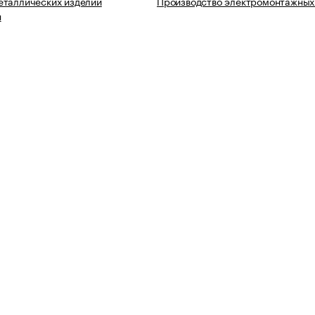
еталлических изделий
Производство электромонтажных
я