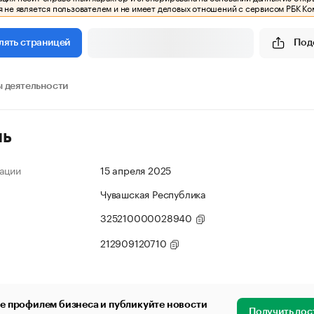
 не является пользователем и не имеет деловых отношений с сервисом РБК Ко
Под
лять страницей
 деятельности
ль
ации
15 апреля 2025
Чувашская Республика
325210000028940
212909120710
е профилем бизнеса и публикуйте новости
Получить дос