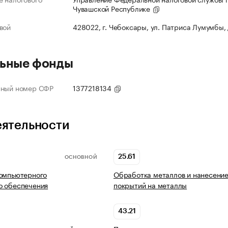
Чувашской Республике
вой
428022, г. Чебоксары, ул. Патриса Лумумбы,
ьные фонды
нный номер СФР
1377218134
еятельности
25.61
ОСНОВНОЙ
компьютерного
Обработка металлов и нанесени
о обеспечения
покрытий на металлы
43.21