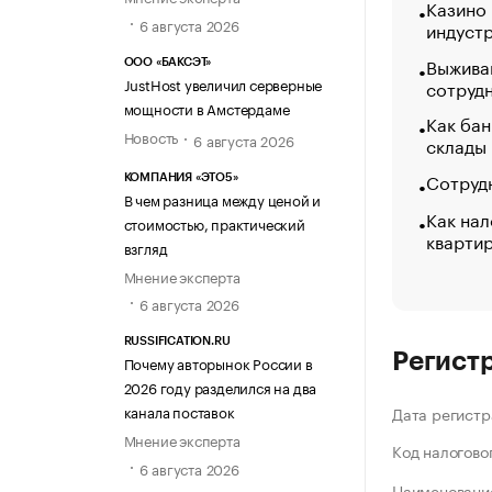
Казино
6 августа 2026
индуст
Выжива
ООО «БАКСЭТ»
JustHost увеличил серверные
сотруд
мощности в Амстердаме
Как бан
Новость
6 августа 2026
склады
Сотрудн
КОМПАНИЯ «ЭТО5»
В чем разница между ценой и
Как нал
стоимостью, практический
кварти
взгляд
Мнение эксперта
6 августа 2026
RUSSIFICATION.RU
Регист
Почему авторынок России в
2026 году разделился на два
канала поставок
Дата регистр
Мнение эксперта
Код налогово
6 августа 2026
Наименование