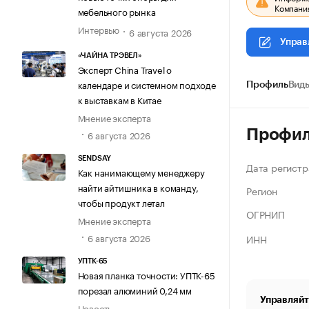
Компания
мебельного рынка
Интервью
6 августа 2026
Управ
«ЧАЙНА ТРЭВЕЛ»
Эксперт China Travel о
календаре и системном подходе
Профиль
Виды
к выставкам в Китае
Мнение эксперта
Профи
6 августа 2026
SENDSAY
Дата регистр
Как нанимающему менеджеру
найти айтишника в команду,
Регион
чтобы продукт летал
ОГРНИП
Мнение эксперта
6 августа 2026
ИНН
УПТК-65
Новая планка точности: УПТК-65
порезал алюминий 0,24 мм
Управляйт
Новость