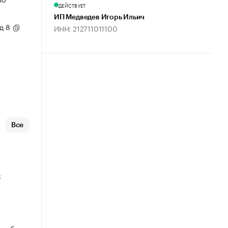
ДЕЙСТВУЕТ
ИП Медведев Игорь Ильич
 д 8
ИНН: 212711011100
Все
е