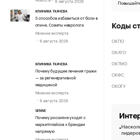
6 августа 2026
Повышайте
КЛИНИКА ТКАЧЕВА
5 способов избавиться от боли в
спине. Советы невролога
Коды с
Мнение эксперта
ОКПО
6 августа 2026
ОКАТО
ОКТМО
КЛИНИКА ТКАЧЕВА
Почему будущее лечения грыжи
ОКФС
— за регенеративной
медициной
ОКОГУ
Мнение эксперта
6 августа 2026
SENNE
Интер
Почему россияне уходят с
маркетплейсов к брендам
Насколь
напрямую
лидеро
Мнение эксперта