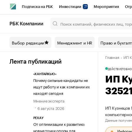
Подписка на РБК
Инвестиции
Мероприятия
Отр
Спорт
Школа управления РБК
РБК Образование
РБ
РБК Компании
Город
Стиль
Крипто
РБК Бизнес-среда
Дискусси
Выбор редакции
Менеджмент и HR
Право и бухгал
Спецпроекты СПб
Конференции СПб
Спецпроекты
Главная
ИП К
Технологии и медиа
Финансы
Рынок наличной валют
Лента публикаций
ДЕЙСТВУЕТ
ОБНО
«ХАНТАЙКЬЮ»
ИП К
Почему сильные кандидаты не
ищут работу и как компании их
3252
находят сегодня
Мнение эксперта
ИП Кузнецов 
6 августа 2026
компьютерно
РЕХАУ
Данные получен
От оптимизации к развитию:
новые точки опоры для
Информац