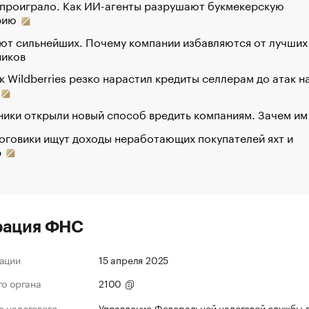
 проиграло. Как ИИ-агенты разрушают букмекерскую
рию
ют сильнейших. Почему компании избавляются от лучших
ников
к Wildberries резко нарастил кредиты селлерам до атак н
ики открыли новый способ вредить компаниям. Зачем им
оговики ищут доходы неработающих покупателей яхт и
р
рация ФНС
ации
15 апреля 2025
го органа
2100
 налогового
Управление Федеральной налоговой службы 