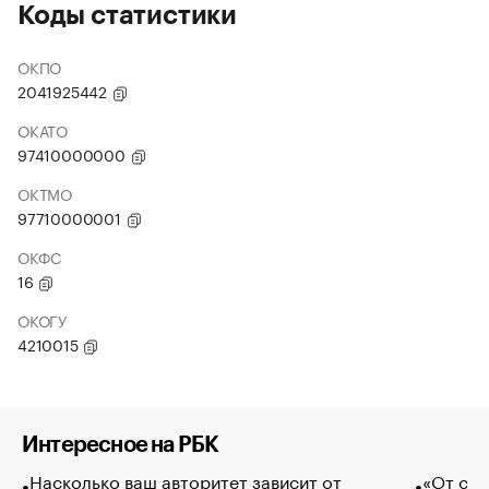
Коды статистики
ОКПО
2041925442
ОКАТО
97410000000
ОКТМО
97710000001
ОКФС
16
ОКОГУ
4210015
Интересное на РБК
Насколько ваш авторитет зависит от
«От спо