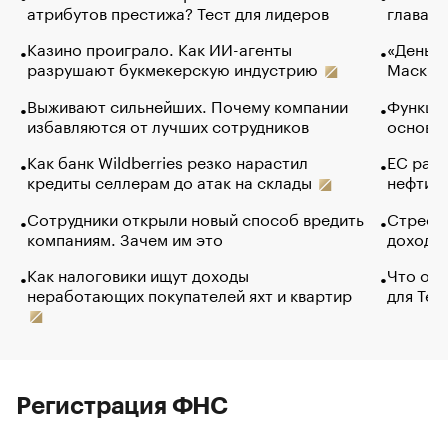
атрибутов престижа? Тест для лидеров
глава к
Казино проиграло. Как ИИ-агенты
«Деньги
разрушают букмекерскую индустрию
Маск в 
Выживают сильнейших. Почему компании
Функции
избавляются от лучших сотрудников
основ э
Как банк Wildberries резко нарастил
ЕС раз
кредиты селлерам до атак на склады
нефти —
Сотрудники открыли новый способ вредить
Стресс 
компаниям. Зачем им это
доходов
Как налоговики ищут доходы
Что обв
неработающих покупателей яхт и квартир
для Tel
Регистрация ФНС