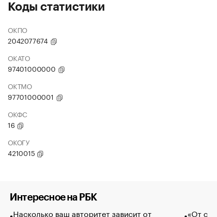
Коды статистики
ОКПО
2042077674
ОКАТО
97401000000
ОКТМО
97701000001
ОКФС
16
ОКОГУ
4210015
Интересное на РБК
Насколько ваш авторитет зависит от
«От спо