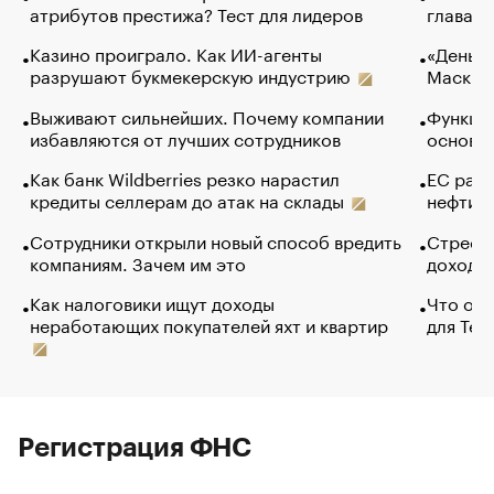
атрибутов престижа? Тест для лидеров
глава к
Казино проиграло. Как ИИ-агенты
«Деньги
разрушают букмекерскую индустрию
Маск в 
Выживают сильнейших. Почему компании
Функции
избавляются от лучших сотрудников
основ э
Как банк Wildberries резко нарастил
ЕС раз
кредиты селлерам до атак на склады
нефти —
Сотрудники открыли новый способ вредить
Стресс 
компаниям. Зачем им это
доходов
Как налоговики ищут доходы
Что обв
неработающих покупателей яхт и квартир
для Tel
Регистрация ФНС