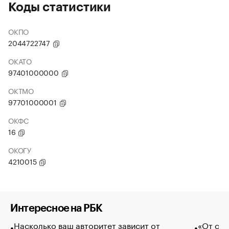
Коды статистики
ОКПО
2044722747
ОКАТО
97401000000
ОКТМО
97701000001
ОКФС
16
ОКОГУ
4210015
Интересное на РБК
Насколько ваш авторитет зависит от
«От спо