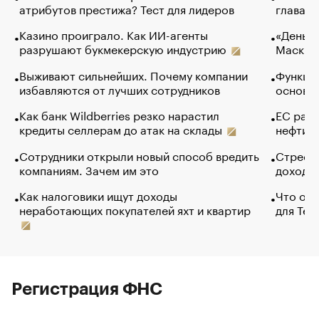
атрибутов престижа? Тест для лидеров
глава к
Казино проиграло. Как ИИ-агенты
«Деньги
разрушают букмекерскую индустрию
Маск в 
Выживают сильнейших. Почему компании
Функции
избавляются от лучших сотрудников
основ э
Как банк Wildberries резко нарастил
ЕС раз
кредиты селлерам до атак на склады
нефти —
Сотрудники открыли новый способ вредить
Стресс 
компаниям. Зачем им это
доходов
Как налоговики ищут доходы
Что обв
неработающих покупателей яхт и квартир
для Tel
Регистрация ФНС