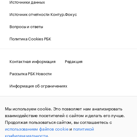
Источники данных
Источник отчетности Контур.Фокус
Вопросы и ответы
Политика Cookies РБК
Контактная информация
Редакция
Рассылка РБК Новости
Информация об ограничениях
Правовая информация
О соблюдении авторских прав
Мы используем cookie. Это позволяет нам анализировать
© АО «РОСБИЗНЕСКОНСАЛТИНГ»,
1995–2026.
Сообщения
и материалы информационного агентства «РБК»
взаимодействие посетителей с сайтом и делать его лучше.
(зарегистрировано Федеральной службой по надзору в сфере
Продолжая пользоваться сайтом, вы соглашаетесь с
связи, информационных технологий и массовых
использованием файлов cookie
и
политикой
коммуникаций (Роскомнадзор) 09.12.2015 за номером ИА
№ФС77-63848) сопровождаются пометкой «РБК». Отдельные
конфиденциальности
.