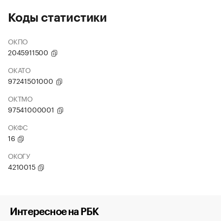
Коды статистики
ОКПО
2045911500
ОКАТО
97241501000
ОКТМО
97541000001
ОКФС
16
ОКОГУ
4210015
Интересное на РБК