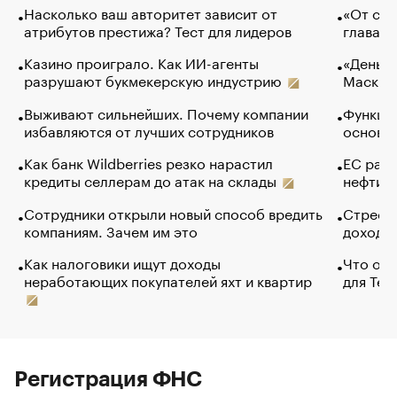
Насколько ваш авторитет зависит от
«От спо
атрибутов престижа? Тест для лидеров
глава к
Казино проиграло. Как ИИ-агенты
«Деньги
разрушают букмекерскую индустрию
Маск в 
Выживают сильнейших. Почему компании
Функции
избавляются от лучших сотрудников
основ э
Как банк Wildberries резко нарастил
ЕС раз
кредиты селлерам до атак на склады
нефти —
Сотрудники открыли новый способ вредить
Стресс 
компаниям. Зачем им это
доходов
Как налоговики ищут доходы
Что обв
неработающих покупателей яхт и квартир
для Tel
Регистрация ФНС