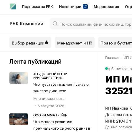
Подписка на РБК
Инвестиции
Мероприятия
Отр
Спорт
Школа управления РБК
РБК Образование
РБ
РБК Компании
Город
Стиль
Крипто
РБК Бизнес-среда
Дискусси
Выбор редакции
Менеджмент и HR
Право и бухгал
Спецпроекты СПб
Конференции СПб
Спецпроекты
Главная
ИП И
Технологии и медиа
Финансы
Рынок наличной валют
Лента публикаций
ДЕЙСТВУЕТ
ОБНО
АО «ДЕЛОВОЙ ЦЕНТР
ИП И
НЕЙРОХИРУРГИИ»
Что чувствует пациент, узнав о
3252
тяжелом диагнозе
Мнение эксперта
6 августа 2026
ИП Иванова К
Деятельность
ООО «РЕММА ТРЕЙД»
ИНН: 210404
Что мешает развитию
Данные получен
премиального сырного рынка в