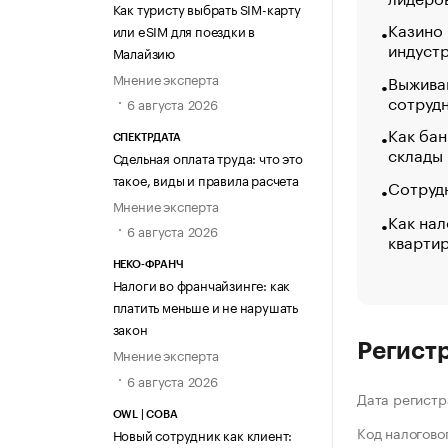
Как туристу выбрать SIM-карту
Казино
или eSIM для поездки в
индуст
Малайзию
Мнение эксперта
Выжива
сотруд
6 августа 2026
Как бан
СПЕКТРДАТА
склады
Сдельная оплата труда: что это
такое, виды и правила расчета
Сотрудн
Мнение эксперта
Как нал
6 августа 2026
кварти
НЕКО-ФРАНЧ
Налоги во франчайзинге: как
платить меньше и не нарушать
закон
Регист
Мнение эксперта
6 августа 2026
Дата регистр
OWL | СОВА
Код налогово
Новый сотрудник как клиент: