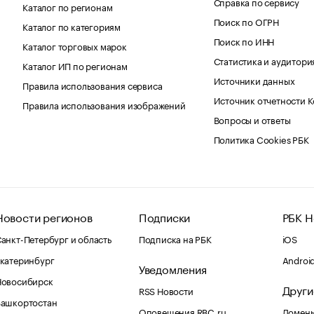
Справка по сервису
Каталог по регионам
Поиск по ОГРН
Каталог по категориям
Поиск по ИНН
Каталог торговых марок
Статистика и аудитори
Каталог ИП по регионам
Источники данных
Правила использования сервиса
Источник отчетности 
Правила использования изображений
Вопросы и ответы
Политика Cookies РБК
Новости регионов
Подписки
РБК Н
анкт-Петербург и область
Подписка на РБК
iOS
катеринбург
Androi
Уведомления
Новосибирск
Други
RSS Новости
Башкортостан
Оповещения RBC.ru
Домены