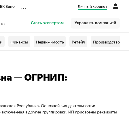
...
БК Вино
Личный кабинет
Стать экспертом
Управлять компанией
кте
азета
жи
Финансы
Недвижимость
Ретейл
Производство
вна — ОГРНИП:
вашская Республика. Основной вид деятельности:
е включенная в другие группировки. ИП присвоены реквизиты