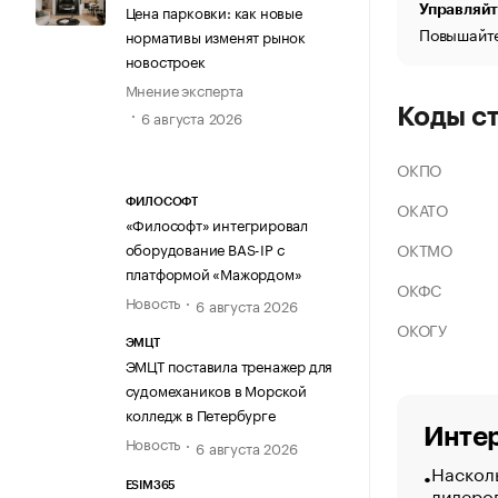
Цена парковки: как новые
Управляйт
Повышайте
нормативы изменят рынок
новостроек
Мнение эксперта
Коды с
6 августа 2026
ОКПО
ФИЛОСОФТ
ОКАТО
«Философт» интегрировал
ОКТМО
оборудование BAS-IP с
платформой «Мажордом»
ОКФС
Новость
6 августа 2026
ОКОГУ
ЭМЦТ
ЭМЦТ поставила тренажер для
судомехаников в Морской
колледж в Петербурге
Интер
Новость
6 августа 2026
Насколь
ESIM365
лидеро