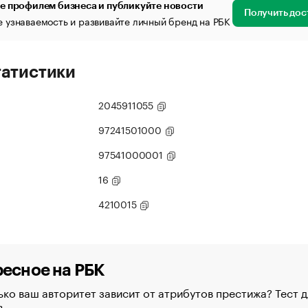
е профилем бизнеса и публикуйте новости
Получить дос
 узнаваемость и развивайте личный бренд на РБК
татистики
2045911055
97241501000
97541000001
16
4210015
есное на РБК
ко ваш авторитет зависит от атрибутов престижа? Тест д
в