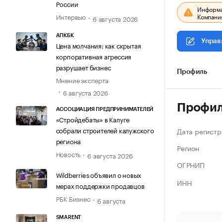
России
Информац
Компания
Интервью
6 августа 2026
АПКБК
Управ
Цена молчания: как скрытая
корпоративная агрессия
разрушает бизнес
Профиль
Мнение эксперта
6 августа 2026
Профи
АССОЦИАЦИЯ ПРЕДПРИНИМАТЕЛЕЙ
«Стройдебаты» в Калуге
собрали строителей калужского
Дата регистр
региона
Регион
Новость
6 августа 2026
ОГРНИП
Wildberries объявил о новых
ИНН
мерах поддержки продавцов
РБК Бизнес
6 августа
SMARENT