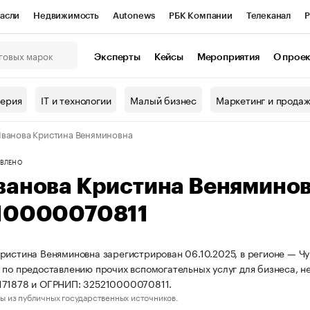
асли
Недвижимость
Autonews
РБК Компании
Телеканал
Р
К Курсы
РБК Life
Тренды
Визионеры
Национальные проекты
Эксперты
Кейсы
Мероприятия
О прое
онный клуб
Исследования
Кредитные рейтинги
Франшизы
Г
терия
IT и технологии
Малый бизнес
Маркетинг и прода
Проверка контрагентов
Политика
Экономика
Бизнес
ванова Кристина Веняминовна
ы
ВЛЕНО
ванова Кристина Венямино
10000070811
ристина Веняминовна зарегистрирован 06.10.2025, в регионе — Чу
 по предоставлению прочих вспомогательных услуг для бизнеса, н
171878 и ОГРНИП: 325210000070811.
ы из публичных государственных источников.