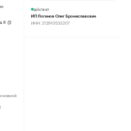
по
ДЕЙСТВУЕТ
ИП Логинов Олег Брониславович
 д 8
ИНН: 212910533207
ОСНОВНОЙ
е