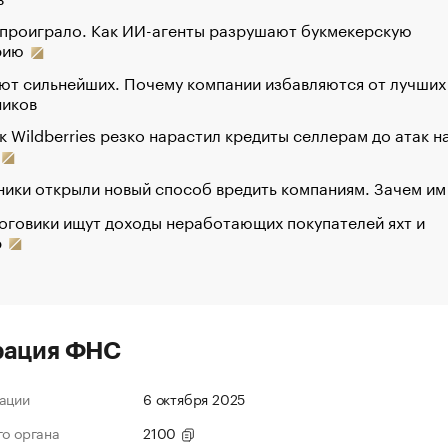
 проиграло. Как ИИ-агенты разрушают букмекерскую
рию
ют сильнейших. Почему компании избавляются от лучших
ников
к Wildberries резко нарастил кредиты селлерам до атак н
ики открыли новый способ вредить компаниям. Зачем им
оговики ищут доходы неработающих покупателей яхт и
р
рация ФНС
ации
6 октября 2025
го органа
2100