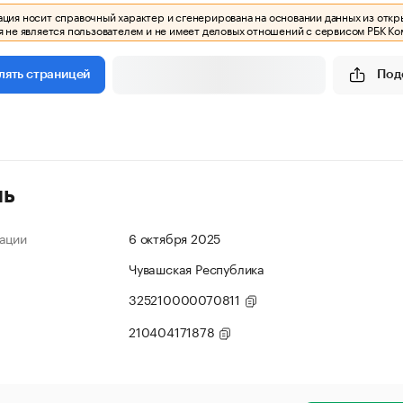
ия носит справочный характер и сгенерирована на основании данных из откр
 не является пользователем и не имеет деловых отношений с сервисом РБК Ко
Под
лять страницей
ль
ации
6 октября 2025
Чувашская Республика
325210000070811
210404171878