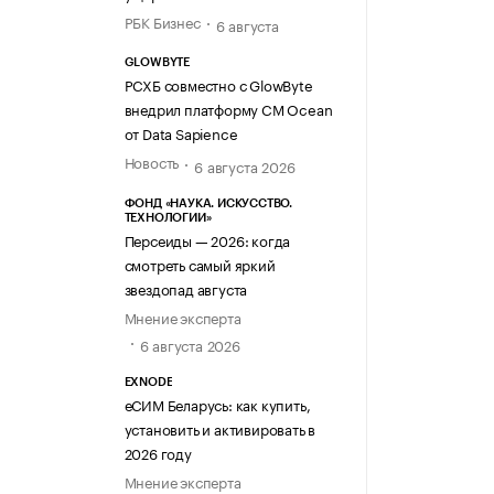
РБК Бизнес
6 августа
GLOWBYTE
РСХБ совместно с GlowByte
внедрил платформу CM Ocean
от Data Sapience
Новость
6 августа 2026
ФОНД «НАУКА. ИСКУССТВО.
ТЕХНОЛОГИИ»
Персеиды — 2026: когда
смотреть самый яркий
звездопад августа
Мнение эксперта
6 августа 2026
EXNODE
еСИМ Беларусь: как купить,
установить и активировать в
2026 году
Мнение эксперта