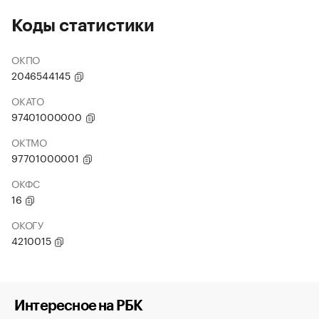
Коды статистики
ОКПО
2046544145
ОКАТО
97401000000
ОКТМО
97701000001
ОКФС
16
ОКОГУ
4210015
Интересное на РБК