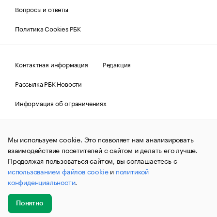
Вопросы и ответы
Политика Cookies РБК
Контактная информация
Редакция
Рассылка РБК Новости
Информация об ограничениях
Правовая информация
О соблюдении авторских прав
Мы используем cookie. Это позволяет нам анализировать
© АО «РОСБИЗНЕСКОНСАЛТИНГ»,
1995–2026.
Сообщения
и материалы информационного агентства «РБК»
взаимодействие посетителей с сайтом и делать его лучше.
(зарегистрировано Федеральной службой по надзору в сфере
Продолжая пользоваться сайтом, вы соглашаетесь с
связи, информационных технологий и массовых
использованием файлов cookie
и
политикой
коммуникаций (Роскомнадзор) 09.12.2015 за номером ИА
№ФС77-63848) сопровождаются пометкой «РБК». Отдельные
конфиденциальности
.
публикации могут содержать информацию,
не предназначенную для пользователей
до 18 лет.
companycardsfeedback@rbc.ru
Понятно
Добавить