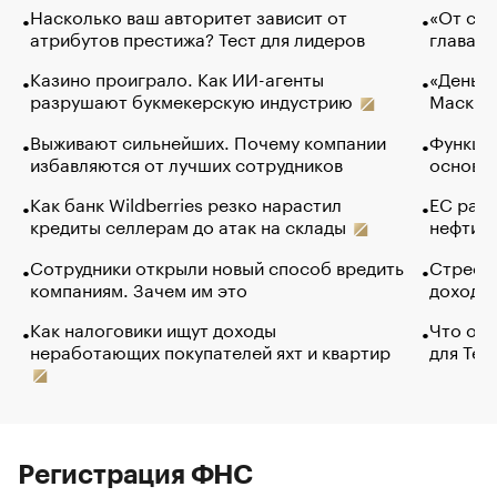
Насколько ваш авторитет зависит от
«От спо
атрибутов престижа? Тест для лидеров
глава к
Казино проиграло. Как ИИ-агенты
«Деньги
разрушают букмекерскую индустрию
Маск в 
Выживают сильнейших. Почему компании
Функции
избавляются от лучших сотрудников
основ э
Как банк Wildberries резко нарастил
ЕС раз
кредиты селлерам до атак на склады
нефти —
Сотрудники открыли новый способ вредить
Стресс 
компаниям. Зачем им это
доходов
Как налоговики ищут доходы
Что обв
неработающих покупателей яхт и квартир
для Tel
Регистрация ФНС