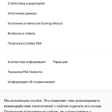
Статистика и аудитория
Источники данных
Источник отчетности Контур.Фокус
Вопросы и ответы
Политика Cookies РБК
Контактная информация
Редакция
Рассылка РБК Новости
Информация об ограничениях
Правовая информация
О соблюдении авторских прав
Мы используем cookie. Это позволяет нам анализировать
© АО «РОСБИЗНЕСКОНСАЛТИНГ»,
1995–2026.
Сообщения
и материалы информационного агентства «РБК»
взаимодействие посетителей с сайтом и делать его лучше.
(зарегистрировано Федеральной службой по надзору в сфере
Продолжая пользоваться сайтом, вы соглашаетесь с