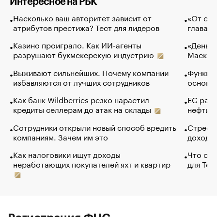
Интересное на РБК
Насколько ваш авторитет зависит от
«От спо
атрибутов престижа? Тест для лидеров
глава к
Казино проиграло. Как ИИ-агенты
«Деньги
разрушают букмекерскую индустрию
Маск в 
Выживают сильнейших. Почему компании
Функции
избавляются от лучших сотрудников
основ э
Как банк Wildberries резко нарастил
ЕС раз
кредиты селлерам до атак на склады
нефти —
Сотрудники открыли новый способ вредить
Стресс 
компаниям. Зачем им это
доходов
Как налоговики ищут доходы
Что обв
неработающих покупателей яхт и квартир
для Tel