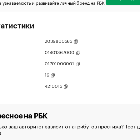
 узнаваемость и развивайте личный бренд на РБК
татистики
2039800565
01401367000
01701000001
16
4210015
есное на РБК
ко ваш авторитет зависит от атрибутов престижа? Тест д
в