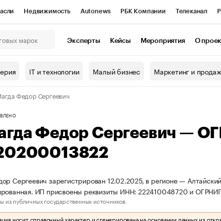
асли
Недвижимость
Autonews
РБК Компании
Телеканал
Р
К Курсы
РБК Life
Тренды
Визионеры
Национальные проекты
Эксперты
Кейсы
Мероприятия
О прое
онный клуб
Исследования
Кредитные рейтинги
Франшизы
Г
терия
IT и технологии
Малый бизнес
Маркетинг и прода
Проверка контрагентов
Политика
Экономика
Бизнес
агда Федор Сергеевич
ы
ВЛЕНО
агда Федор Сергеевич — О
20200013822
ор Сергеевич зарегистрирован 12.02.2025, в регионе — Алтайский 
ированная. ИП присвоены реквизиты ИНН: 222410048720 и ОГРНИ
ы из публичных государственных источников.
ия носит справочный характер и сгенерирована на основании данных из откр