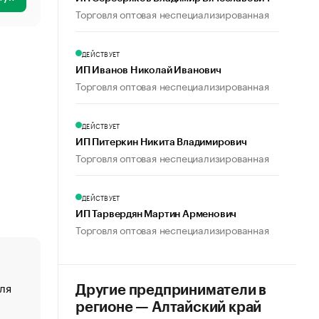
Торговля оптовая неспециализированная
ДЕЙСТВУЕТ
ИП Иванов Николай Иванович
Торговля оптовая неспециализированная
ДЕЙСТВУЕТ
ИП Питеркин Никита Владимирович
Торговля оптовая неспециализированная
ДЕЙСТВУЕТ
ИП Тарвердян Мартин Арменович
Торговля оптовая неспециализированная
ля
«От спорта тело стареет иначе». Как живет глава ко
Другие предприниматели в
создавшей GTA
регионе — Алтайский край