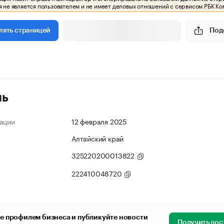
 не является пользователем и не имеет деловых отношений с сервисом РБК Ко
Под
лять страницей
ль
ации
12 февраля 2025
Алтайский край
325220200013822
222410048720
е профилем бизнеса и публикуйте новости
Получить дос