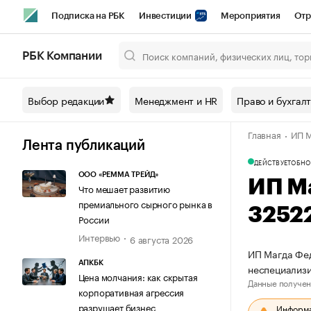
Подписка на РБК
Инвестиции
Мероприятия
Отр
Спорт
Школа управления РБК
РБК Образование
РБ
РБК Компании
Город
Стиль
Крипто
РБК Бизнес-среда
Дискусси
Выбор редакции
Менеджмент и HR
Право и бухгал
Спецпроекты СПб
Конференции СПб
Спецпроекты
Главная
ИП М
Технологии и медиа
Финансы
Рынок наличной валют
Лента публикаций
ДЕЙСТВУЕТ
ОБНО
ООО «РЕММА ТРЕЙД»
ИП М
Что мешает развитию
премиального сырного рынка в
3252
России
Интервью
6 августа 2026
ИП Магда Фед
АПКБК
неспециализ
Цена молчания: как скрытая
Данные получен
корпоративная агрессия
разрушает бизнес
Информац