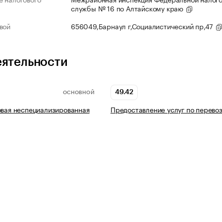
службы № 16 по Алтайскому краю
вой
656049,Барнаул г,Социалистический пр,47
еятельности
49.42
ОСНОВНОЙ
овая неспециализированная
Предоставление услуг по перево