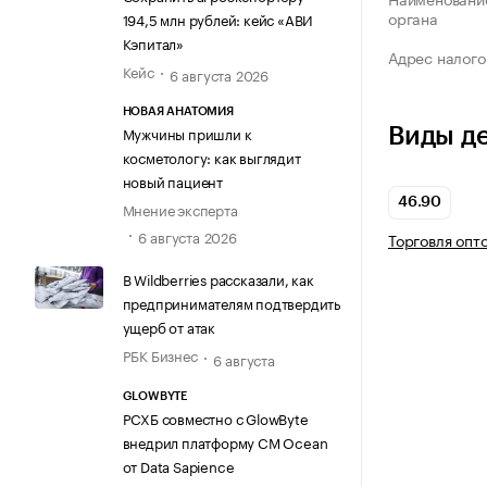
органа
194,5 млн рублей: кейс «АВИ
Кэпитал»
Адрес налого
Кейс
6 августа 2026
НОВАЯ АНАТОМИЯ
Мужчины пришли к
Виды д
косметологу: как выглядит
новый пациент
46.90
Мнение эксперта
6 августа 2026
Торговля опт
В Wildberries рассказали, как
предпринимателям подтвердить
ущерб от атак
РБК Бизнес
6 августа
GLOWBYTE
РСХБ совместно с GlowByte
внедрил платформу CM Ocean
от Data Sapience