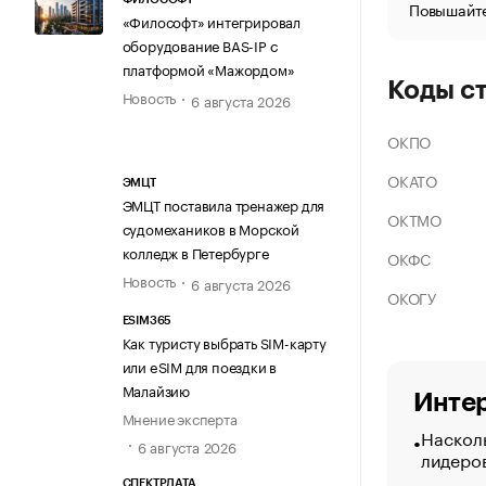
Повышайте
«Философт» интегрировал
оборудование BAS-IP с
платформой «Мажордом»
Коды с
Новость
6 августа 2026
ОКПО
ОКАТО
ЭМЦТ
ЭМЦТ поставила тренажер для
ОКТМО
судомехаников в Морской
колледж в Петербурге
ОКФС
Новость
6 августа 2026
ОКОГУ
ESIM365
Как туристу выбрать SIM-карту
или eSIM для поездки в
Малайзию
Интер
Мнение эксперта
Насколь
6 августа 2026
лидеро
СПЕКТРДАТА