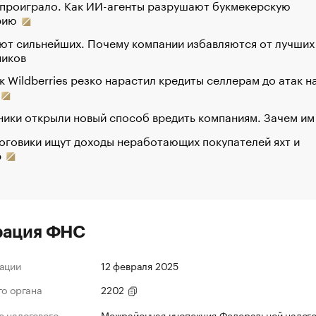
 проиграло. Как ИИ-агенты разрушают букмекерскую
рию
ют сильнейших. Почему компании избавляются от лучших
ников
к Wildberries резко нарастил кредиты селлерам до атак н
ики открыли новый способ вредить компаниям. Зачем им
оговики ищут доходы неработающих покупателей яхт и
р
рация ФНС
ации
12 февраля 2025
го органа
2202
 налогового
Межрайонная инспекция Федеральной налог