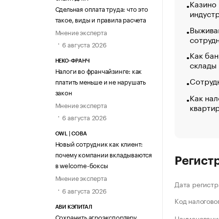
Казино
Сдельная оплата труда: что это
индуст
такое, виды и правила расчета
Выжива
Мнение эксперта
сотруд
6 августа 2026
Как бан
склады
НЕКО-ФРАНЧ
Налоги во франчайзинге: как
Сотрудн
платить меньше и не нарушать
закон
Как нал
Мнение эксперта
кварти
6 августа 2026
OWL | СОВА
Новый сотрудник как клиент:
почему компании вкладываются
Регист
в welcome-боксы
Мнение эксперта
Дата регистр
6 августа 2026
Код налогово
АВИ КЭПИТАЛ
Сохранить агроэкспортеру
Наименование