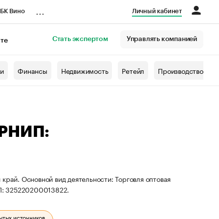
...
БК Вино
Личный кабинет
Стать экспертом
Управлять компанией
кте
азета
жи
Финансы
Недвижимость
Ретейл
Производство
ГРНИП:
край. Основной вид деятельности: Торговля оптовая
П: 325220200013822.
ытых источников.