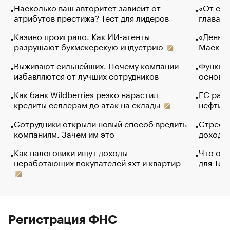
Насколько ваш авторитет зависит от
«От спо
атрибутов престижа? Тест для лидеров
глава к
Казино проиграло. Как ИИ-агенты
«Деньги
разрушают букмекерскую индустрию
Маск в 
Выживают сильнейших. Почему компании
Функции
избавляются от лучших сотрудников
основ э
Как банк Wildberries резко нарастил
ЕС раз
кредиты селлерам до атак на склады
нефти —
Сотрудники открыли новый способ вредить
Стресс 
компаниям. Зачем им это
доходов
Как налоговики ищут доходы
Что обв
неработающих покупателей яхт и квартир
для Tel
Регистрация ФНС