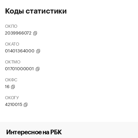
Коды статистики
ОКПО
2039966072
ОКАТО
01401364000
ОКТМО
01701000001
ОКФС
16
ОКОГУ
4210015
Интересное на РБК