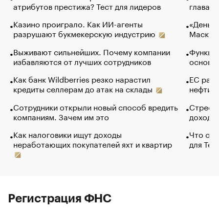
атрибутов престижа? Тест для лидеров
глава к
Казино проиграло. Как ИИ-агенты
«Деньги
разрушают букмекерскую индустрию
Маск в 
Выживают сильнейших. Почему компании
Функции
избавляются от лучших сотрудников
основ э
Как банк Wildberries резко нарастил
ЕС раз
кредиты селлерам до атак на склады
нефти —
Сотрудники открыли новый способ вредить
Стресс 
компаниям. Зачем им это
доходов
Как налоговики ищут доходы
Что обв
неработающих покупателей яхт и квартир
для Tel
Регистрация ФНС