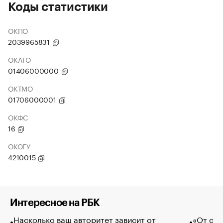
Коды статистики
ОКПО
2039965831
ОКАТО
01406000000
ОКТМО
01706000001
ОКФС
16
ОКОГУ
4210015
Интересное на РБК
Насколько ваш авторитет зависит от
«От спо