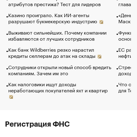
атрибутов престижа? Тест для лидеров
глава к
Казино проиграло. Как ИИ-агенты
«Деньги
разрушают букмекерскую индустрию
Маск в 
Выживают сильнейших. Почему компании
Функции
избавляются от лучших сотрудников
основ э
Как банк Wildberries резко нарастил
ЕС раз
кредиты селлерам до атак на склады
нефти —
Сотрудники открыли новый способ вредить
Стресс 
компаниям. Зачем им это
доходов
Как налоговики ищут доходы
Что обв
неработающих покупателей яхт и квартир
для Tel
Регистрация ФНС