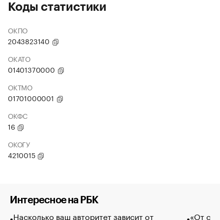
Коды статистики
ОКПО
2043823140
ОКАТО
01401370000
ОКТМО
01701000001
ОКФС
16
ОКОГУ
4210015
Интересное на РБК
Насколько ваш авторитет зависит от
«От спо