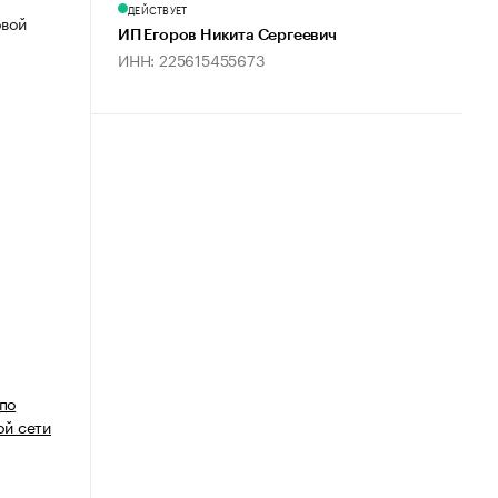
ДЕЙСТВУЕТ
овой
ИП Егоров Никита Сергеевич
ИНН: 225615455673
 по
й сети