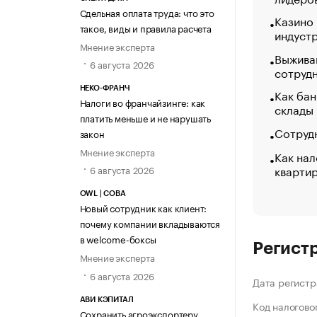
Сдельная оплата труда: что это
Казино
такое, виды и правила расчета
индуст
Мнение эксперта
Выжива
6 августа 2026
сотруд
НЕКО-ФРАНЧ
Как бан
Налоги во франчайзинге: как
склады
платить меньше и не нарушать
Сотрудн
закон
Мнение эксперта
Как нал
кварти
6 августа 2026
OWL | СОВА
Новый сотрудник как клиент:
почему компании вкладываются
в welcome-боксы
Регист
Мнение эксперта
6 августа 2026
Дата регистр
АВИ КЭПИТАЛ
Код налогово
Сохранить агроэкспортеру