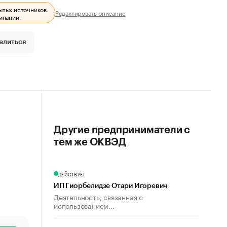
ытых источников.
Редактировать описание
мпании.
елиться
Другие предприниматели с
тем же ОКВЭД
ДЕЙСТВУЕТ
ИП Гиорбелидзе Отари Игоревич
Деятельность, связанная с
использованием...