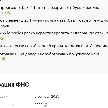
 проиграло. Как ИИ-агенты разрушают букмекерскую
рию
ют сильнейших. Почему компании избавляются от лучших
ников
к Wildberries резко нарастил кредиты селлерам до атак н
ики открыли новый способ вредить компаниям. Зачем им
оговики ищут доходы неработающих покупателей яхт и
р
рация ФНС
ации
8 октября 2025
го органа
2202