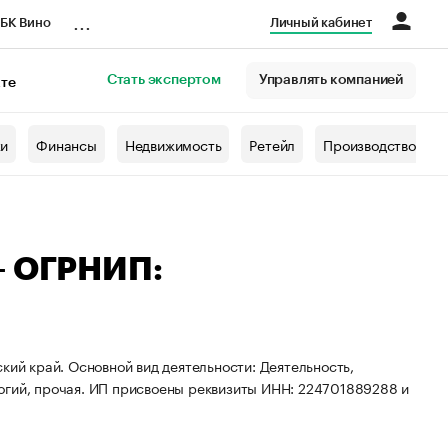
...
БК Вино
Личный кабинет
Стать экспертом
Управлять компанией
кте
азета
жи
Финансы
Недвижимость
Ретейл
Производство
— ОГРНИП:
кий край. Основной вид деятельности: Деятельность,
огий, прочая. ИП присвоены реквизиты ИНН: 224701889288 и