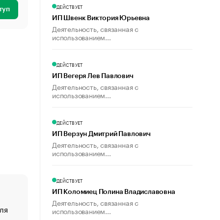
ДЕЙСТВУЕТ
туп
ИП Швенк Виктория Юрьевна
Деятельность, связанная с
использованием...
ДЕЙСТВУЕТ
ИП Вегеря Лев Павлович
Деятельность, связанная с
использованием...
ДЕЙСТВУЕТ
ИП Верзун Дмитрий Павлович
Деятельность, связанная с
использованием...
ДЕЙСТВУЕТ
ИП Коломиец Полина Владиславовна
Деятельность, связанная с
ля
«От спорта тело стареет иначе». Как живет глава ко
использованием...
создавшей GTA