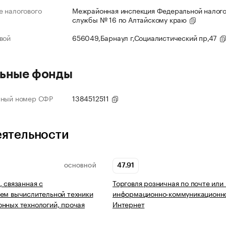
 налогового
Межрайонная инспекция Федеральной налог
службы № 16 по Алтайскому краю
вой
656049,Барнаул г,Социалистический пр,47
ьные фонды
нный номер СФР
1384512511
еятельности
47.91
ОСНОВНОЙ
, связанная с
Торговля розничная по почте или
ем вычислительной техники
информационно-коммуникационно
нных технологий, прочая
Интернет