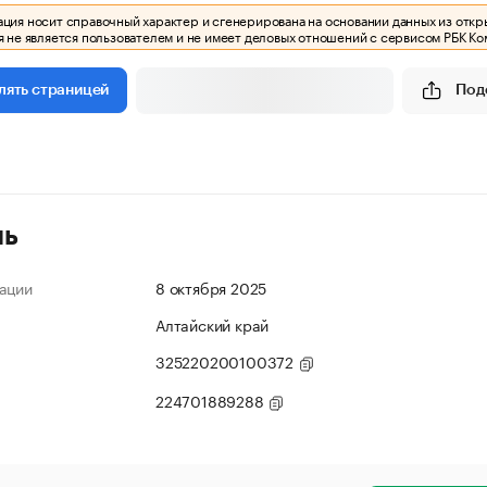
ия носит справочный характер и сгенерирована на основании данных из откр
 не является пользователем и не имеет деловых отношений с сервисом РБК Ко
Под
лять страницей
ль
ации
8 октября 2025
Алтайский край
325220200100372
224701889288