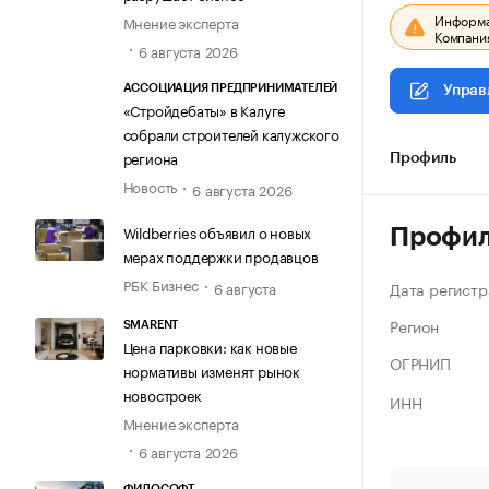
Информац
Мнение эксперта
Компания
6 августа 2026
АССОЦИАЦИЯ ПРЕДПРИНИМАТЕЛЕЙ
Управ
«Стройдебаты» в Калуге
собрали строителей калужского
региона
Профиль
Новость
6 августа 2026
Wildberries объявил о новых
Профи
мерах поддержки продавцов
РБК Бизнес
Дата регистр
6 августа
Регион
SMARENT
Цена парковки: как новые
ОГРНИП
нормативы изменят рынок
новостроек
ИНН
Мнение эксперта
6 августа 2026
ФИЛОСОФТ