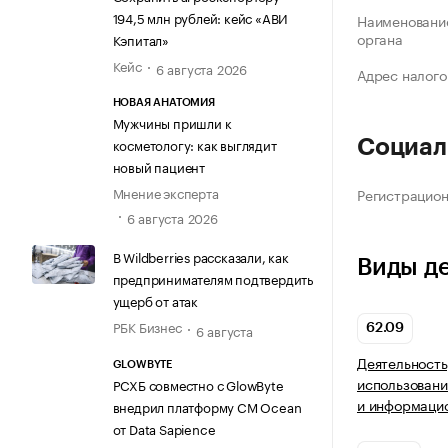
194,5 млн рублей: кейс «АВИ
Наименование
органа
Кэпитал»
Кейс
6 августа 2026
Адрес налого
НОВАЯ АНАТОМИЯ
Мужчины пришли к
косметологу: как выглядит
Социал
новый пациент
Мнение эксперта
Регистрацио
6 августа 2026
В Wildberries рассказали, как
Виды д
предпринимателям подтвердить
ущерб от атак
РБК Бизнес
6 августа
62.09
Деятельность
GLOWBYTE
использовани
РСХБ совместно с GlowByte
и информацио
внедрил платформу CM Ocean
от Data Sapience