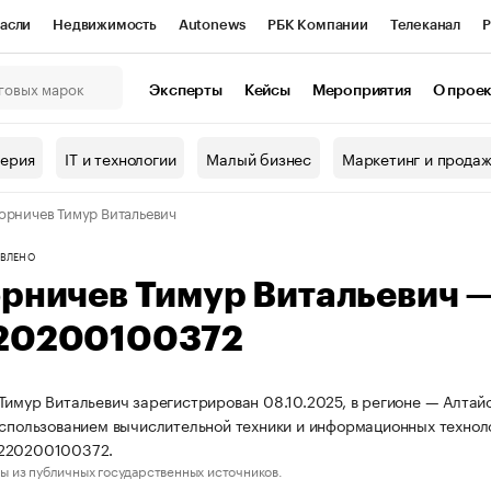
асли
Недвижимость
Autonews
РБК Компании
Телеканал
Р
К Курсы
РБК Life
Тренды
Визионеры
Национальные проекты
Эксперты
Кейсы
Мероприятия
О прое
онный клуб
Исследования
Кредитные рейтинги
Франшизы
Г
терия
IT и технологии
Малый бизнес
Маркетинг и прода
Проверка контрагентов
Политика
Экономика
Бизнес
орничев Тимур Витальевич
ы
ВЛЕНО
орничев Тимур Витальевич 
20200100372
Тимур Витальевич зарегистрирован 08.10.2025, в регионе — Алтайс
использованием вычислительной техники и информационных технол
220200100372.
ы из публичных государственных источников.