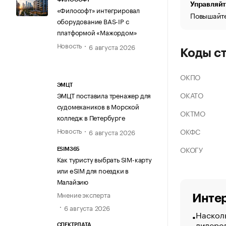
Управляйт
«Философт» интегрировал
Повышайте
оборудование BAS-IP с
платформой «Мажордом»
Новость
6 августа 2026
Коды с
ОКПО
ЭМЦТ
ОКАТО
ЭМЦТ поставила тренажер для
судомехаников в Морской
ОКТМО
колледж в Петербурге
Новость
ОКФС
6 августа 2026
ОКОГУ
ESIM365
Как туристу выбрать SIM-карту
или eSIM для поездки в
Малайзию
Мнение эксперта
Интер
6 августа 2026
Насколь
лидеро
СПЕКТРДАТА