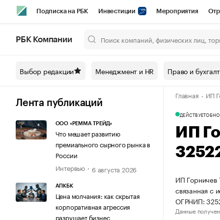
Подписка на РБК
Инвестиции
Мероприятия
Отр
Спорт
Школа управления РБК
РБК Образование
РБ
РБК Компании
Город
Стиль
Крипто
РБК Бизнес-среда
Дискусси
Выбор редакции
Менеджмент и HR
Право и бухгал
Спецпроекты СПб
Конференции СПб
Спецпроекты
Главная
ИП Г
Технологии и медиа
Финансы
Рынок наличной валют
Лента публикаций
ДЕЙСТВУЕТ
ОБНО
ООО «РЕММА ТРЕЙД»
ИП Г
Что мешает развитию
премиального сырного рынка в
3252
России
Интервью
6 августа 2026
ИП Горничев 
АПКБК
связанная с 
Цена молчания: как скрытая
ОГРНИП: 325
корпоративная агрессия
Данные получен
разрушает бизнес