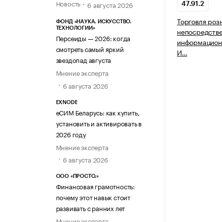
Новость
6 августа 2026
47.91.2
Торговля роз
ФОНД «НАУКА. ИСКУССТВО.
ТЕХНОЛОГИИ»
непосредств
Персеиды — 2026: когда
информацион
смотреть самый яркий
И…
звездопад августа
Мнение эксперта
6 августа 2026
EXNODE
еСИМ Беларусь: как купить,
установить и активировать в
2026 году
Мнение эксперта
6 августа 2026
ООО «ПРОСТО.»
Финансовая грамотность:
почему этот навык стоит
развивать с ранних лет
Мнение эксперта