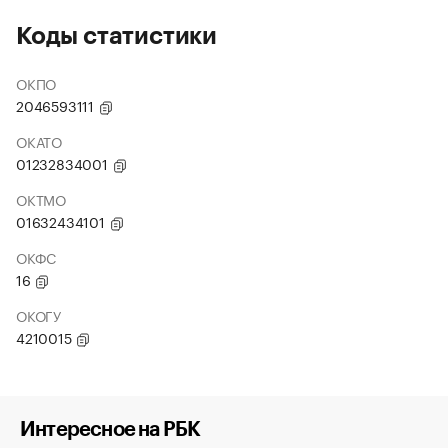
Коды статистики
ОКПО
2046593111
ОКАТО
01232834001
ОКТМО
01632434101
ОКФС
16
ОКОГУ
4210015
Интересное на РБК