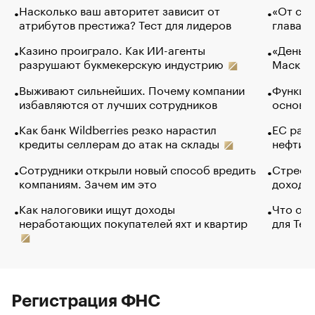
Насколько ваш авторитет зависит от
«От спо
атрибутов престижа? Тест для лидеров
глава к
Казино проиграло. Как ИИ-агенты
«Деньги
разрушают букмекерскую индустрию
Маск в 
Выживают сильнейших. Почему компании
Функции
избавляются от лучших сотрудников
основ э
Как банк Wildberries резко нарастил
ЕС раз
кредиты селлерам до атак на склады
нефти —
Сотрудники открыли новый способ вредить
Стресс 
компаниям. Зачем им это
доходов
Как налоговики ищут доходы
Что обв
неработающих покупателей яхт и квартир
для Tel
Регистрация ФНС