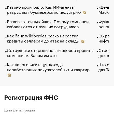
Казино проиграло. Как ИИ-агенты
«Деньги
разрушают букмекерскую индустрию
Маск в 
Выживают сильнейших. Почему компании
Функции
избавляются от лучших сотрудников
основ э
Как банк Wildberries резко нарастил
ЕС раз
кредиты селлерам до атак на склады
нефти —
Сотрудники открыли новый способ вредить
Стресс 
компаниям. Зачем им это
доходов
Как налоговики ищут доходы
Что обв
неработающих покупателей яхт и квартир
для Tel
Регистрация ФНС
Дата регистрации