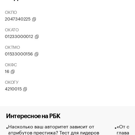
ОКПО
2047340225
ОКАТО
01233000012
ОКТМО
01533000156
ОКФС
16
ОКОГУ
4210015
Интересное на РБК
Насколько ваш авторитет зависит от
«От спо
атрибутов престижа? Тест для лидеров
глава к