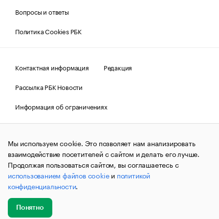
Вопросы и ответы
Политика Cookies РБК
Контактная информация
Редакция
Рассылка РБК Новости
Информация об ограничениях
Правовая информация
О соблюдении авторских прав
Мы используем cookie. Это позволяет нам анализировать
© АО «РОСБИЗНЕСКОНСАЛТИНГ»,
1995–2026.
Сообщения
и материалы информационного агентства «РБК»
взаимодействие посетителей с сайтом и делать его лучше.
(зарегистрировано Федеральной службой по надзору в сфере
Продолжая пользоваться сайтом, вы соглашаетесь с
связи, информационных технологий и массовых
использованием файлов cookie
и
политикой
коммуникаций (Роскомнадзор) 09.12.2015 за номером ИА
№ФС77-63848) сопровождаются пометкой «РБК». Отдельные
конфиденциальности
.
публикации могут содержать информацию,
не предназначенную для пользователей
до 18 лет.
companycardsfeedback@rbc.ru
Понятно