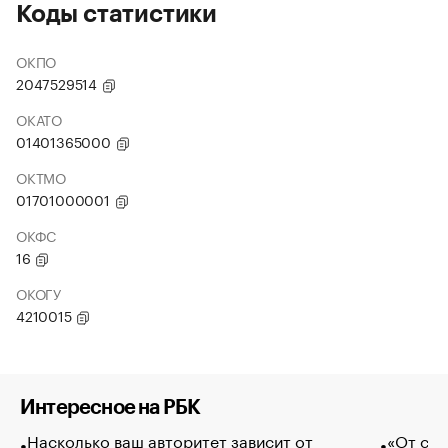
Коды статистики
ОКПО
2047529514
ОКАТО
01401365000
ОКТМО
01701000001
ОКФС
16
ОКОГУ
4210015
Интересное на РБК
Насколько ваш авторитет зависит от
«От спо