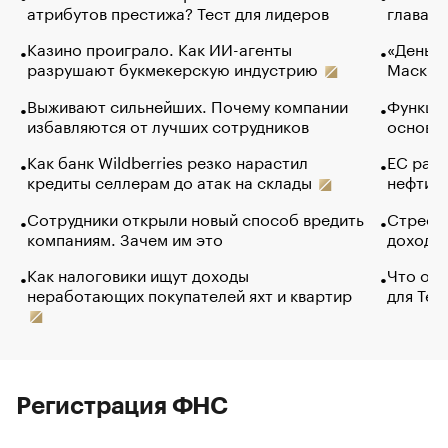
атрибутов престижа? Тест для лидеров
глава к
Казино проиграло. Как ИИ-агенты
«Деньги
разрушают букмекерскую индустрию
Маск в 
Выживают сильнейших. Почему компании
Функции
избавляются от лучших сотрудников
основ э
Как банк Wildberries резко нарастил
ЕС раз
кредиты селлерам до атак на склады
нефти —
Сотрудники открыли новый способ вредить
Стресс 
компаниям. Зачем им это
доходов
Как налоговики ищут доходы
Что обв
неработающих покупателей яхт и квартир
для Tel
Регистрация ФНС