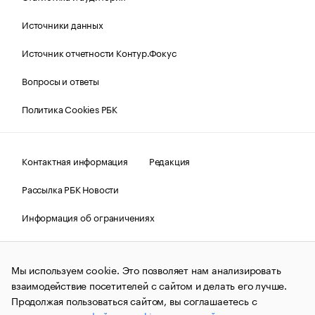
Источники данных
Источник отчетности Контур.Фокус
Вопросы и ответы
Политика Cookies РБК
Контактная информация
Редакция
Рассылка РБК Новости
Информация об ограничениях
Правовая информация
О соблюдении авторских прав
Мы используем cookie. Это позволяет нам анализировать
© АО «РОСБИЗНЕСКОНСАЛТИНГ»,
1995–2026.
Сообщения
и материалы информационного агентства «РБК»
взаимодействие посетителей с сайтом и делать его лучше.
(зарегистрировано Федеральной службой по надзору в сфере
Продолжая пользоваться сайтом, вы соглашаетесь с
связи, информационных технологий и массовых