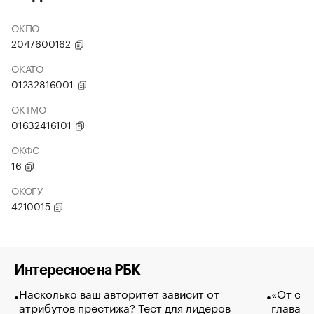
ОКПО
2047600162
ОКАТО
01232816001
ОКТМО
01632416101
ОКФС
16
ОКОГУ
4210015
Интересное на РБК
Насколько ваш авторитет зависит от
«От спо
атрибутов престижа? Тест для лидеров
глава к