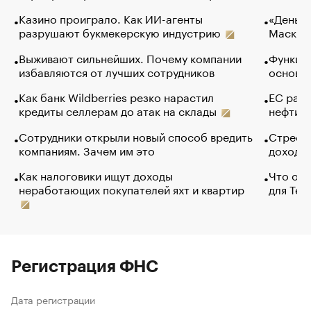
Казино проиграло. Как ИИ-агенты
«Деньги
разрушают букмекерскую индустрию
Маск в 
Выживают сильнейших. Почему компании
Функции
избавляются от лучших сотрудников
основ э
Как банк Wildberries резко нарастил
ЕС раз
кредиты селлерам до атак на склады
нефти —
Сотрудники открыли новый способ вредить
Стресс 
компаниям. Зачем им это
доходов
Как налоговики ищут доходы
Что обв
неработающих покупателей яхт и квартир
для Tel
Регистрация ФНС
Дата регистрации