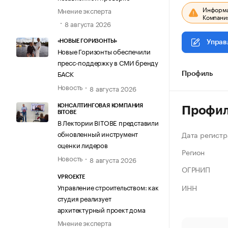
Информац
Мнение эксперта
Компания
8 августа 2026
«НОВЫЕ ГОРИЗОНТЫ»
Управ
Новые Горизонты обеспечили
пресс-поддержку в СМИ бренду
БАСК
Профиль
Новость
8 августа 2026
КОНСАЛТИНГОВАЯ КОМПАНИЯ
Профи
BITOBE
В Лектории BITOBE представили
обновленный инструмент
Дата регистр
оценки лидеров
Регион
Новость
8 августа 2026
ОГРНИП
VPROEKTE
ИНН
Управление строительством: как
студия реализует
архитектурный проект дома
Мнение эксперта