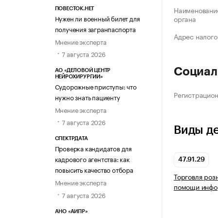
Наименование
ПОВЕСТОК.НЕТ
Нужен ли военный билет для
органа
получения загранпаспорта
Адрес налого
Мнение эксперта
7 августа 2026
Социал
АО «ДЕЛОВОЙ ЦЕНТР
НЕЙРОХИРУРГИИ»
Судорожные приступы: что
Регистрацио
нужно знать пациенту
Мнение эксперта
7 августа 2026
Виды д
СПЕКТРДАТА
Проверка кандидатов для
кадрового агентства: как
47.91.29
повысить качество отбора
Торговля роз
Мнение эксперта
помощи инфо
7 августа 2026
АНО «АИПР»