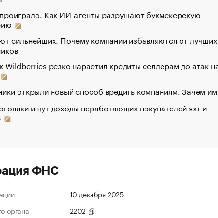
 проиграло. Как ИИ-агенты разрушают букмекерскую
рию
ют сильнейших. Почему компании избавляются от лучших
ников
к Wildberries резко нарастил кредиты селлерам до атак н
ики открыли новый способ вредить компаниям. Зачем им
оговики ищут доходы неработающих покупателей яхт и
р
рация ФНС
ации
10 декабря 2025
го органа
2202