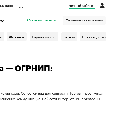
...
БК Вино
Личный кабинет
Стать экспертом
Управлять компанией
кте
азета
жи
Финансы
Недвижимость
Ретейл
Производство
на — ОГРНИП:
йский край. Основной вид деятельности: Торговля розничная
мационно-коммуникационной сети Интернет. ИП присвоены