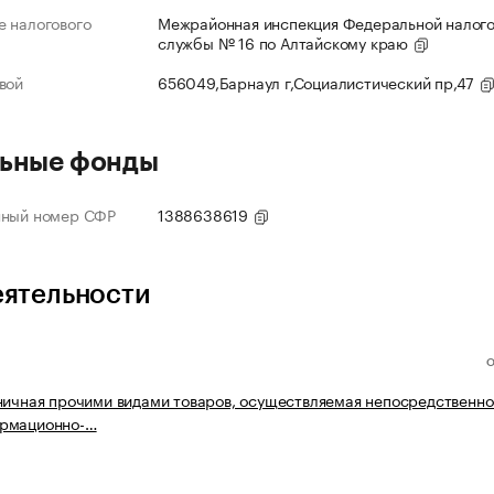
 налогового
Межрайонная инспекция Федеральной налог
службы № 16 по Алтайскому краю
вой
656049,Барнаул г,Социалистический пр,47
ьные фонды
нный номер СФР
1388638619
еятельности
ничная прочими видами товаров, осуществляемая непосредственно
рмационно-…