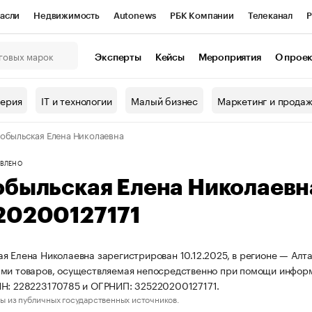
асли
Недвижимость
Autonews
РБК Компании
Телеканал
Р
К Курсы
РБК Life
Тренды
Визионеры
Национальные проекты
Эксперты
Кейсы
Мероприятия
О прое
онный клуб
Исследования
Кредитные рейтинги
Франшизы
Г
терия
IT и технологии
Малый бизнес
Маркетинг и прода
Проверка контрагентов
Политика
Экономика
Бизнес
обыльская Елена Николаевна
ы
ВЛЕНО
обыльская Елена Николаев
20200127171
я Елена Николаевна зарегистрирован 10.12.2025, в регионе — Алта
ми товаров, осуществляемая непосредственно при помощи инфор
Н: 228223170785 и ОГРНИП: 325220200127171.
ы из публичных государственных источников.