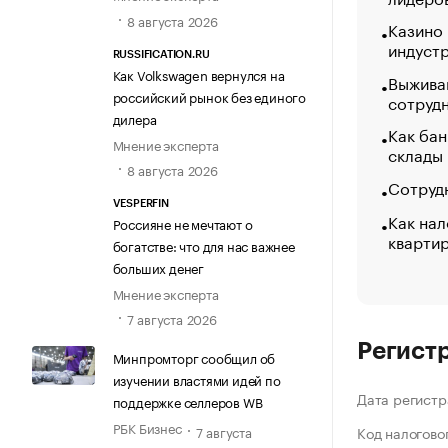
8 августа 2026
Казино
индуст
RUSSIFICATION.RU
Как Volkswagen вернулся на
Выжива
российский рынок без единого
сотруд
дилера
Как бан
Мнение эксперта
склады
8 августа 2026
Сотрудн
VESPERFIN
Как нал
Россияне не мечтают о
кварти
богатстве: что для нас важнее
больших денег
Мнение эксперта
7 августа 2026
Регист
Минпромторг сообщил об
изучении властями идей по
Дата регистр
поддержке селлеров WB
РБК Бизнес
7 августа
Код налогово