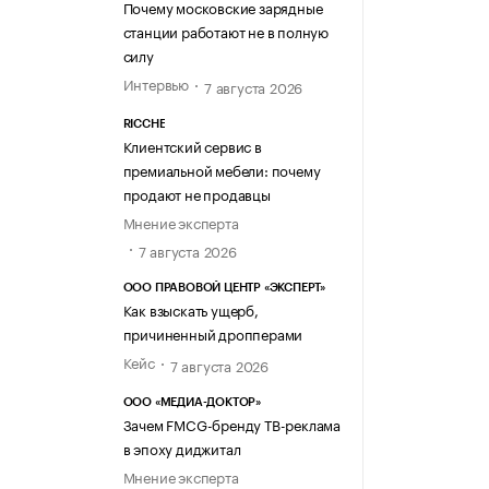
Почему московские зарядные
станции работают не в полную
силу
Интервью
7 августа 2026
RICCHE
Клиентский сервис в
премиальной мебели: почему
продают не продавцы
Мнение эксперта
7 августа 2026
ООО ПРАВОВОЙ ЦЕНТР «ЭКСПЕРТ»
Как взыскать ущерб,
причиненный дропперами
Кейс
7 августа 2026
ООО «МЕДИА-ДОКТОР»
Зачем FMCG-бренду ТВ-реклама
в эпоху диджитал
Мнение эксперта