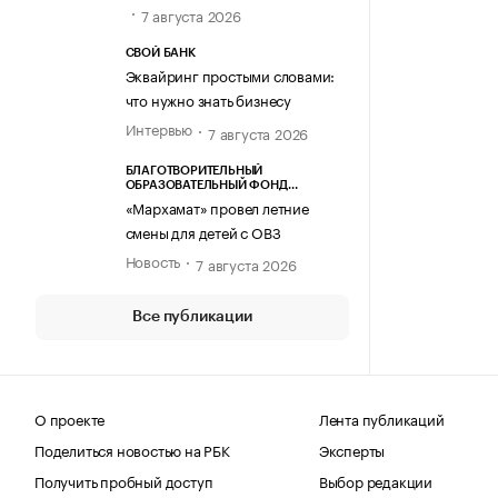
7 августа 2026
СВОЙ БАНК
Эквайринг простыми словами:
что нужно знать бизнесу
Интервью
7 августа 2026
БЛАГОТВОРИТЕЛЬНЫЙ
ОБРАЗОВАТЕЛЬНЫЙ ФОНД
«МАРХАМАТ»
«Мархамат» провел летние
смены для детей с ОВЗ
Новость
7 августа 2026
Все публикации
О проекте
Лента публикаций
Поделиться новостью на РБК
Эксперты
Получить пробный доступ
Выбор редакции