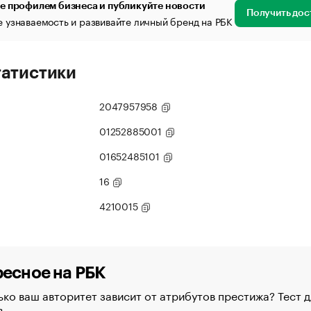
е профилем бизнеса и публикуйте новости
Получить дос
 узнаваемость и развивайте личный бренд на РБК
татистики
2047957958
01252885001
01652485101
16
4210015
есное на РБК
ко ваш авторитет зависит от атрибутов престижа? Тест д
в