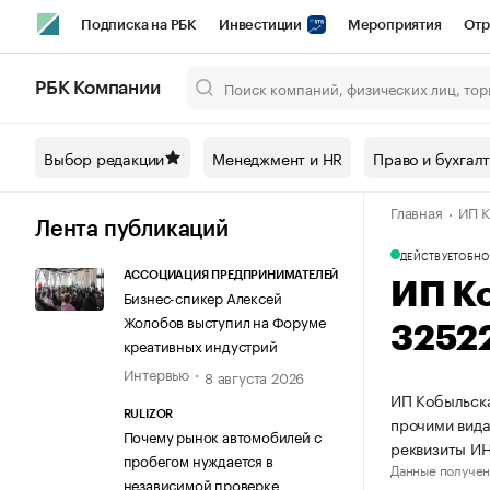
Подписка на РБК
Инвестиции
Мероприятия
Отр
Спорт
Школа управления РБК
РБК Образование
РБ
РБК Компании
Город
Стиль
Крипто
РБК Бизнес-среда
Дискусси
Выбор редакции
Менеджмент и HR
Право и бухгал
Спецпроекты СПб
Конференции СПб
Спецпроекты
Главная
ИП К
Технологии и медиа
Финансы
Рынок наличной валют
Лента публикаций
ДЕЙСТВУЕТ
ОБНО
АССОЦИАЦИЯ ПРЕДПРИНИМАТЕЛЕЙ
ИП К
Бизнес-спикер Алексей
Жолобов выступил на Форуме
3252
креативных индустрий
Интервью
8 августа 2026
ИП Кобыльска
RULIZOR
прочими вида
Почему рынок автомобилей с
реквизиты ИН
пробегом нуждается в
Данные получен
независимой проверке