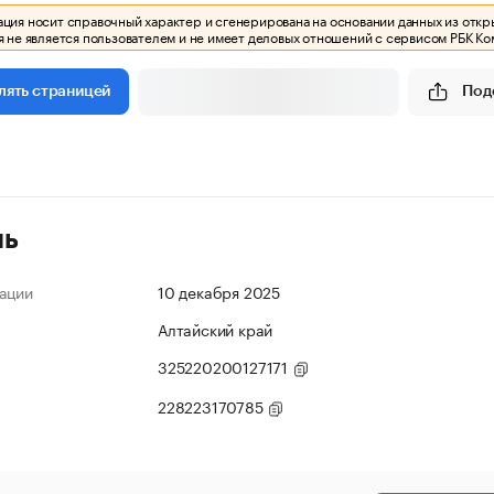
ия носит справочный характер и сгенерирована на основании данных из откр
 не является пользователем и не имеет деловых отношений с сервисом РБК Ко
Под
лять страницей
ль
ации
10 декабря 2025
Алтайский край
325220200127171
228223170785