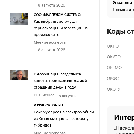
Управляйт
8 августа 2026
Повышайте
ООО «МАЛЛЕНОМ СИСТЕМС»
Как выбрать систему для
сериализации и агрегации на
Коды с
производстве
Мнение эксперта
ОКПО
8 августа 2026
ОКАТО
ОКТМО
В Ассоциации владельцев
ОКФС
кинотеатров назвали «самый
страшный день» в году
ОКОГУ
РБК Бизнес
8 августа
RUSSIFICATION.RU
Почему спрос на электромобили
Интер
из Китая смещается в сторону
гибридов
Насколь
лидеро
Мнение эксперта