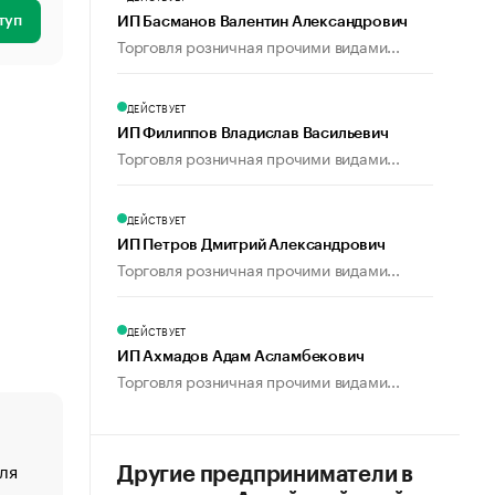
туп
ИП Басманов Валентин Александрович
Торговля розничная прочими видами...
ДЕЙСТВУЕТ
ИП Филиппов Владислав Васильевич
Торговля розничная прочими видами...
ДЕЙСТВУЕТ
ИП Петров Дмитрий Александрович
Торговля розничная прочими видами...
ДЕЙСТВУЕТ
ИП Ахмадов Адам Асламбекович
Торговля розничная прочими видами...
ля
«От спорта тело стареет иначе». Как живет глава ко
Другие предприниматели в
создавшей GTA