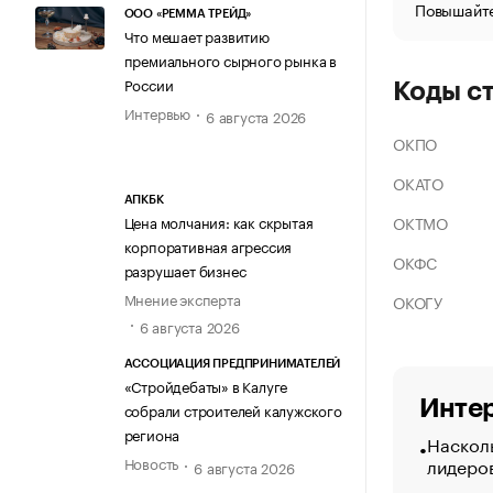
Повышайте
ООО «РЕММА ТРЕЙД»
Что мешает развитию
премиального сырного рынка в
России
Коды с
Интервью
6 августа 2026
ОКПО
ОКАТО
АПКБК
ОКТМО
Цена молчания: как скрытая
корпоративная агрессия
ОКФС
разрушает бизнес
Мнение эксперта
ОКОГУ
6 августа 2026
АССОЦИАЦИЯ ПРЕДПРИНИМАТЕЛЕЙ
«Стройдебаты» в Калуге
Интер
собрали строителей калужского
региона
Насколь
лидеро
Новость
6 августа 2026