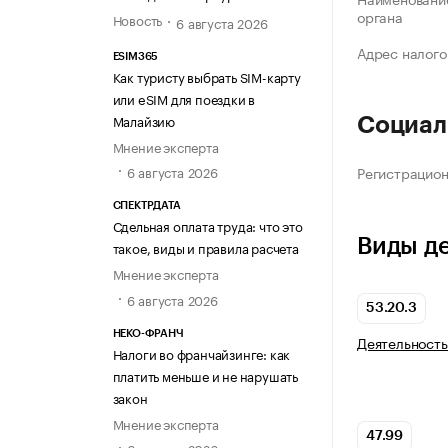
органа
Новость
6 августа 2026
Адрес налого
ESIM365
Как туристу выбрать SIM-карту
или eSIM для поездки в
Малайзию
Социал
Мнение эксперта
Регистрацио
6 августа 2026
СПЕКТРДАТА
Сдельная оплата труда: что это
Виды д
такое, виды и правила расчета
Мнение эксперта
6 августа 2026
53.20.3
НЕКО-ФРАНЧ
Деятельность
Налоги во франчайзинге: как
платить меньше и не нарушать
закон
Мнение эксперта
47.99