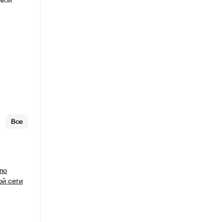
Все
 по
й сети