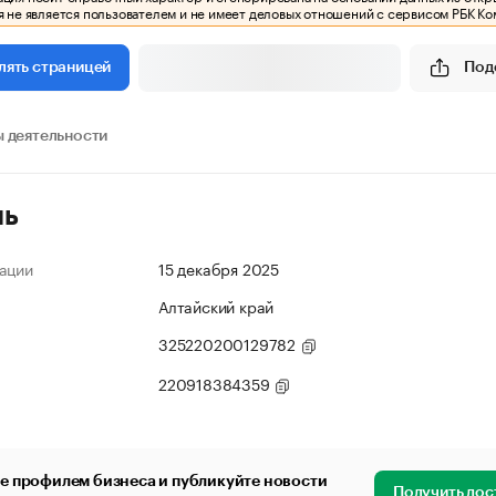
 не является пользователем и не имеет деловых отношений с сервисом РБК Ко
Под
лять страницей
 деятельности
ль
ации
15 декабря 2025
Алтайский край
325220200129782
220918384359
е профилем бизнеса и публикуйте новости
Получить дос