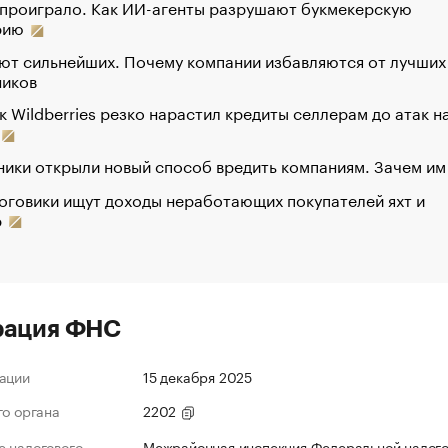
 проиграло. Как ИИ-агенты разрушают букмекерскую
рию
ют сильнейших. Почему компании избавляются от лучших
ников
к Wildberries резко нарастил кредиты селлерам до атак н
ики открыли новый способ вредить компаниям. Зачем им
оговики ищут доходы неработающих покупателей яхт и
р
рация ФНС
ации
15 декабря 2025
го органа
2202
 налогового
Межрайонная инспекция Федеральной налог