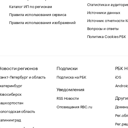
Статистика и аудитори
Каталог ИП по регионам
Источники данных
Правила использования сервиса
Источник отчетности 
Правила использования изображений
Вопросы и ответы
Политика Cookies РБК
Новости регионов
Подписки
РБК Н
анкт-Петербург и область
Подписка на РБК
iOS
катеринбург
Androi
Уведомления
Новосибирск
Други
RSS Новости
Башкортостан
Оповещения RBC.ru
Домены
ологодская область
Рег.об
Калининград
Рег.ре
раснодарский край