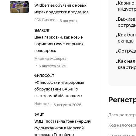
Казино
Wildberries объявил о новых
индуст
мерах поддержки продавцов
Выжива
РБК Бизнес
6 августа
сотруд
SMARENT
Как бан
Цена парковки: как новые
склады
нормативы изменят рынок
Сотрудн
новостроек
Мнение эксперта
Как нал
6 августа 2026
кварти
ФИЛОСОФТ
«Философт» интегрировал
оборудование BAS-IP с
платформой «Мажордом»
Регист
Новость
6 августа 2026
Дата регистр
ЭМЦТ
ЭМЦТ поставила тренажер для
Код налогово
судомехаников в Морской
колледж в Петербурге
Наименование