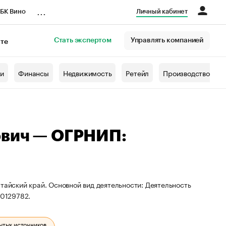
...
БК Вино
Личный кабинет
Стать экспертом
Управлять компанией
кте
азета
жи
Финансы
Недвижимость
Ретейл
Производство
ович — ОГРНИП:
тайский край. Основной вид деятельности: Деятельность
0129782.
ытых источников.