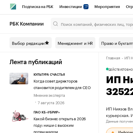
Подписка на РБК
Инвестиции
Мероприятия
Отр
Спорт
Школа управления РБК
РБК Образование
РБ
РБК Компании
Город
Стиль
Крипто
РБК Бизнес-среда
Дискусси
Выбор редакции
Менеджмент и HR
Право и бухгал
Спецпроекты СПб
Конференции СПб
Спецпроекты
Главная
ИП Н
Технологии и медиа
Финансы
Рынок наличной валют
Лента публикаций
ДЕЙСТВУЕТ
ОБНО
КУЛЬТУРА СЧАСТЬЯ
ИП Н
Когда совет директоров
становится родителем для CEO
3252
Мнение эксперта
7 августа 2026
ИП Ниязов Вл
ПАО КБ «УБРИР»
курьерская.
Какой бизнес открыть в 2026
Данные получен
году: ниши с высоким
потенциалом
Информац