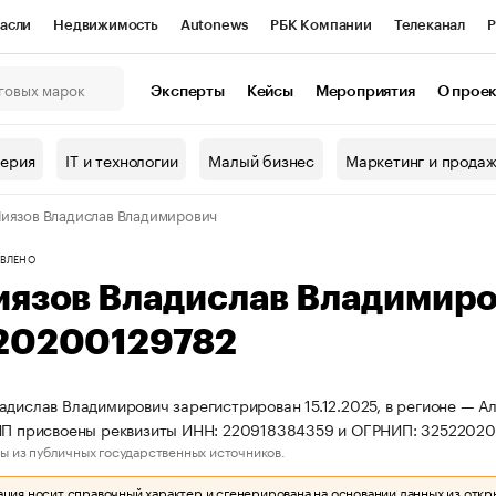
асли
Недвижимость
Autonews
РБК Компании
Телеканал
Р
К Курсы
РБК Life
Тренды
Визионеры
Национальные проекты
Эксперты
Кейсы
Мероприятия
О прое
онный клуб
Исследования
Кредитные рейтинги
Франшизы
Г
терия
IT и технологии
Малый бизнес
Маркетинг и прода
Проверка контрагентов
Политика
Экономика
Бизнес
иязов Владислав Владимирович
ы
ВЛЕНО
иязов Владислав Владимир
20200129782
адислав Владимирович зарегистрирован 15.12.2025, в регионе — Ал
 ИП присвоены реквизиты ИНН: 220918384359 и ОГРНИП: 32522020
ы из публичных государственных источников.
ия носит справочный характер и сгенерирована на основании данных из откр