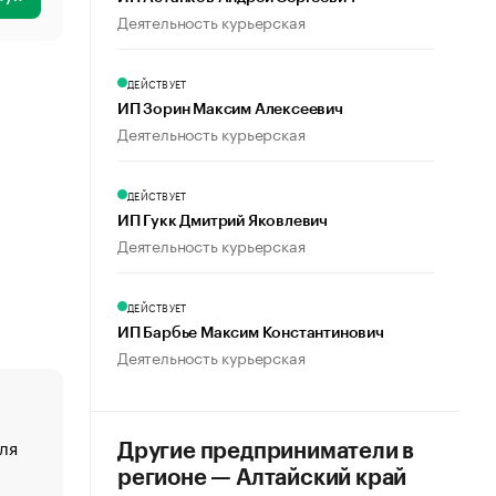
Деятельность курьерская
ДЕЙСТВУЕТ
ИП Зорин Максим Алексеевич
Деятельность курьерская
ДЕЙСТВУЕТ
ИП Гукк Дмитрий Яковлевич
Деятельность курьерская
ДЕЙСТВУЕТ
ИП Барбье Максим Константинович
Деятельность курьерская
ля
«От спорта тело стареет иначе». Как живет глава ко
Другие предприниматели в
создавшей GTA
регионе — Алтайский край