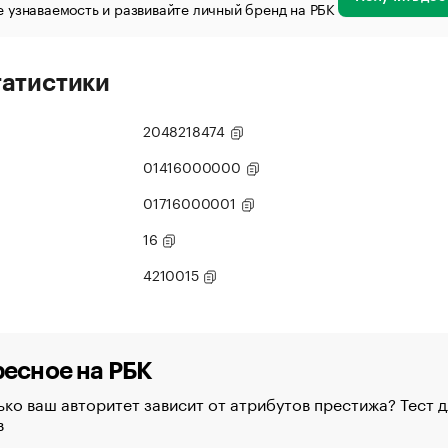
 узнаваемость и развивайте личный бренд на РБК
татистики
2048218474
01416000000
01716000001
16
4210015
есное на РБК
ко ваш авторитет зависит от атрибутов престижа? Тест д
в