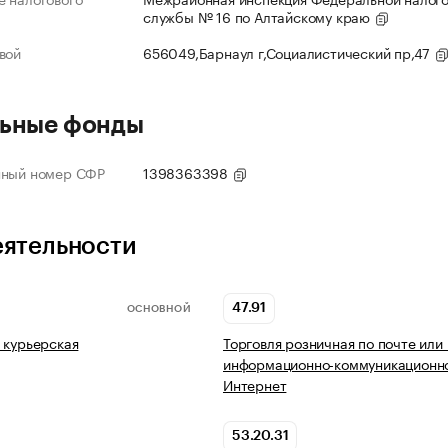
службы № 16 по Алтайскому краю
вой
656049,Барнаул г,Социалистический пр,47
ьные фонды
нный номер СФР
1398363398
еятельности
47.91
ОСНОВНОЙ
 курьерская
Торговля розничная по почте или
информационно-коммуникационно
Интернет
53.20.31