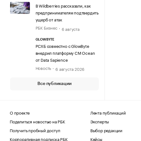
В Wildberries рассказали, как
предпринимателям подтвердить
ущерб от атак
РБК Бизнес
6 августа
GLOWBYTE
РСХБ совместно с GlowByte
внедрил платформу CM Ocean
от Data Sapience
Новость
6 августа 2026
Все публикации
О проекте
Лента публикаций
Поделиться новостью на РБК
Эксперты
Получить пробный доступ
Выбор редакции
Корпоративная подписка РБК
Кейсы