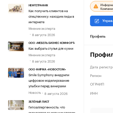
Информац
НЕФТЕТРАФИК
Компания
Как получить клиентов на
спецтехнику: находим лиды в
интернете
Управ
Мнение эксперта
8 августа 2026
Профиль
ООО «МЕБЕЛЬ БИЗНЕС КОМФОРТ»
Как выбрать стулья для кухни
Профи
Мнение эксперта
8 августа 2026
Дата регистр
ООО ФИРМА «НОВОСТОМ»
Smile Symphony внедрили
Регион
цифровое моделирование
ОГРНИП
улыбки перед винирами
Новость
ИНН
8 августа 2026
ЗЕЛЁНЫЙ ЛИСТ
Гипоаллергенность: что
скрывается за модным словом