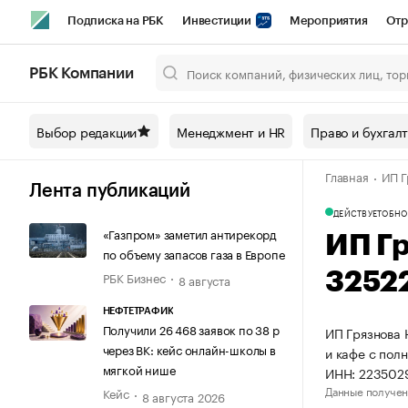
Подписка на РБК
Инвестиции
Мероприятия
Отр
Спорт
Школа управления РБК
РБК Образование
РБ
РБК Компании
Город
Стиль
Крипто
РБК Бизнес-среда
Дискусси
Выбор редакции
Менеджмент и HR
Право и бухгал
Спецпроекты СПб
Конференции СПб
Спецпроекты
Главная
ИП Г
Технологии и медиа
Финансы
Рынок наличной валют
Лента публикаций
ДЕЙСТВУЕТ
ОБНО
«Газпром» заметил антирекорд
ИП Г
по объему запасов газа в Европе
РБК Бизнес
3252
8 августа
НЕФТЕТРАФИК
Получили 26 468 заявок по 38 р
ИП Грязнова 
через ВК: кейс онлайн-школы в
и кафе с пол
мягкой нише
ИНН: 223502
Данные получен
Кейс
8 августа 2026