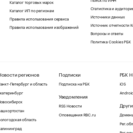
Каталог торговых марок
Статистика и аудитори
Каталог ИП по регионам
Источники данных
Правила использования сервиса
Источник отчетности 
Правила использования изображений
Вопросы и ответы
Политика Cookies РБК
Новости регионов
Подписки
РБК Н
анкт-Петербург и область
Подписка на РБК
iOS
катеринбург
Androi
Уведомления
Новосибирск
Други
RSS Новости
Башкортостан
Оповещения RBC.ru
Домены
ологодская область
Рег.об
Калининград
Рег.ре