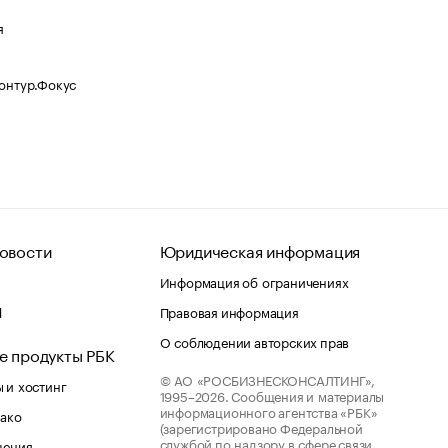
я
Контур.Фокус
овости
Юридическая информация
Информация об ограничениях
d
Правовая информация
О соблюдении авторских прав
е продукты РБК
© АО «РОСБИЗНЕСКОНСАЛТИНГ»,
 и хостинг
1995–2026.
Сообщения и материалы
информационного агентства «РБК»
лако
(зарегистрировано Федеральной
службой по надзору в сфере связи,
шения