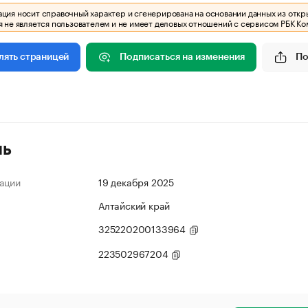
ия носит справочный характер и сгенерирована на основании данных из откр
 не является пользователем и не имеет деловых отношений с сервисом РБК Ко
Подписаться на изменения
По
лять страницей
ль
ации
19 декабря 2025
Алтайский край
325220200133964
223502967204