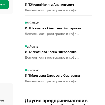
туп
ИП Жилин Никита Анатольевич
Деятельность ресторанов и кафе...
ДЕЙСТВУЕТ
ИП Панюкова Светлана Викторовна
Деятельность ресторанов и кафе...
ДЕЙСТВУЕТ
ИП Азиатцева Елена Николаевна
Деятельность ресторанов и кафе...
ДЕЙСТВУЕТ
ИП Мальцева Елизавета Сергеевна
Деятельность ресторанов и кафе...
ля
«От спорта тело стареет иначе». Как живет глава ко
Другие предприниматели в
создавшей GTA