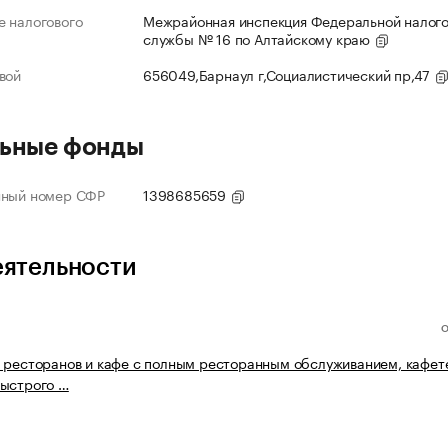
 налогового
Межрайонная инспекция Федеральной налог
службы № 16 по Алтайскому краю
вой
656049,Барнаул г,Социалистический пр,47
ьные фонды
нный номер СФР
1398685659
еятельности
 ресторанов и кафе с полным ресторанным обслуживанием, кафет
быстрого …