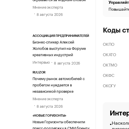
Управляйт
Мнение эксперта
Повышайте
8 августа 2026
Коды с
АССОЦИАЦИЯ ПРЕДПРИНИМАТЕЛЕЙ
Бизнес-спикер Алексей
ОКПО
Жолобов выступил на Форуме
ОКАТО
креативных индустрий
Интервью
8 августа 2026
ОКТМО
RULIZOR
ОКФС
Почему рынок автомобилей с
пробегом нуждается в
ОКОГУ
независимой проверке
Мнение эксперта
8 августа 2026
Интер
«НОВЫЕ ГОРИЗОНТЫ»
Новые Горизонты обеспечили
Насколь
лидеро
пресс-поддержку в СМИ бренду