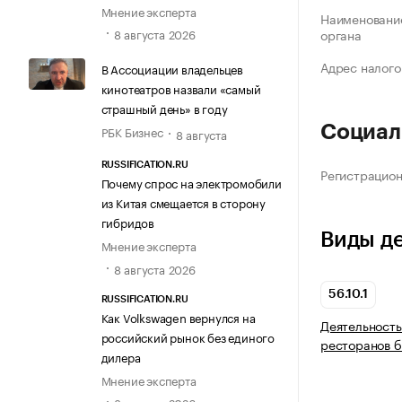
Мнение эксперта
Наименование
8 августа 2026
органа
Адрес налого
В Ассоциации владельцев
кинотеатров назвали «самый
страшный день» в году
Социал
РБК Бизнес
8 августа
RUSSIFICATION.RU
Регистрацио
Почему спрос на электромобили
из Китая смещается в сторону
гибридов
Виды д
Мнение эксперта
8 августа 2026
56.10.1
RUSSIFICATION.RU
Как Volkswagen вернулся на
Деятельность
российский рынок без единого
ресторанов 
дилера
Мнение эксперта