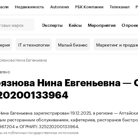
асли
Недвижимость
Autonews
РБК Компании
Телеканал
Р
К Курсы
РБК Life
Тренды
Визионеры
Национальные проекты
Эксперты
Кейсы
Мероприятия
О прое
онный клуб
Исследования
Кредитные рейтинги
Франшизы
Г
терия
IT и технологии
Малый бизнес
Маркетинг и прода
Проверка контрагентов
Политика
Экономика
Бизнес
рязнова Нина Евгеньевна
ы
ВЛЕНО
рязнова Нина Евгеньевна —
20200133964
Нина Евгеньевна зарегистрирован 19.12.2025, в регионе — Алтайск
ным ресторанным обслуживанием, кафетериев, ресторанов быстро
967204 и ОГРНИП: 325220200133964.
ы из публичных государственных источников.