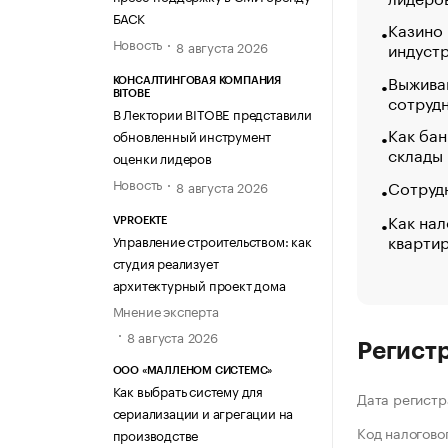
БАСК
Казино
Новость
индуст
8 августа 2026
Выжива
КОНСАЛТИНГОВАЯ КОМПАНИЯ
BITOBE
сотруд
В Лектории BITOBE представили
Как бан
обновленный инструмент
склады
оценки лидеров
Новость
Сотрудн
8 августа 2026
Как нал
VPROEKTE
кварти
Управление строительством: как
студия реализует
архитектурный проект дома
Мнение эксперта
8 августа 2026
Регист
ООО «МАЛЛЕНОМ СИСТЕМС»
Как выбрать систему для
Дата регистр
сериализации и агрегации на
Код налогово
производстве