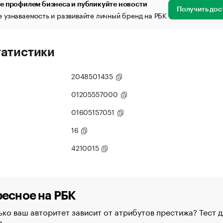
е профилем бизнеса и публикуйте новости
Получить дос
 узнаваемость и развивайте личный бренд на РБК
татистики
2048501435
01205557000
01605157051
16
4210015
есное на РБК
ко ваш авторитет зависит от атрибутов престижа? Тест д
в