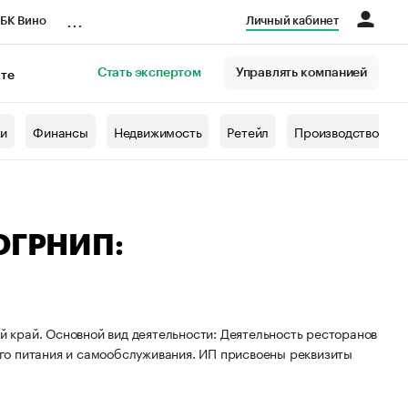
...
БК Вино
Личный кабинет
Стать экспертом
Управлять компанией
кте
азета
жи
Финансы
Недвижимость
Ретейл
Производство
 ОГРНИП:
ий край. Основной вид деятельности: Деятельность ресторанов
го питания и самообслуживания. ИП присвоены реквизиты