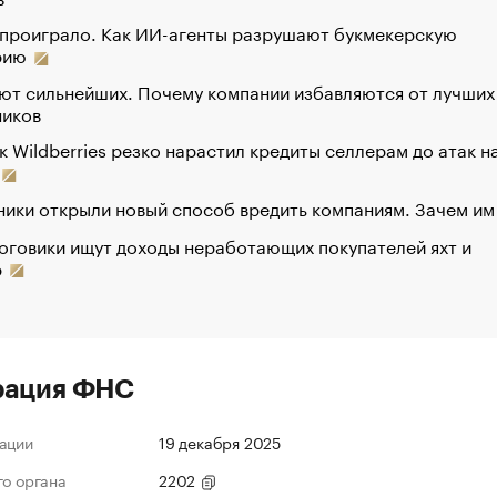
 проиграло. Как ИИ-агенты разрушают букмекерскую
рию
ют сильнейших. Почему компании избавляются от лучших
ников
к Wildberries резко нарастил кредиты селлерам до атак н
ики открыли новый способ вредить компаниям. Зачем им
оговики ищут доходы неработающих покупателей яхт и
р
рация ФНС
ации
19 декабря 2025
го органа
2202