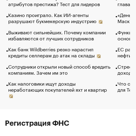
атрибутов престижа? Тест для лидеров
глава к
Казино проиграло. Как ИИ-агенты
«Деньги
разрушают букмекерскую индустрию
Маск в 
Выживают сильнейших. Почему компании
Функции
избавляются от лучших сотрудников
основ э
Как банк Wildberries резко нарастил
ЕС раз
кредиты селлерам до атак на склады
нефти —
Сотрудники открыли новый способ вредить
Стресс 
компаниям. Зачем им это
доходов
Как налоговики ищут доходы
Что обв
неработающих покупателей яхт и квартир
для Tel
Регистрация ФНС