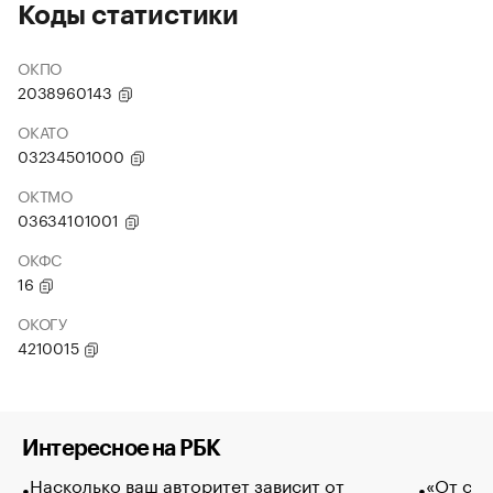
Коды статистики
ОКПО
2038960143
ОКАТО
03234501000
ОКТМО
03634101001
ОКФС
16
ОКОГУ
4210015
Интересное на РБК
Насколько ваш авторитет зависит от
«От спо