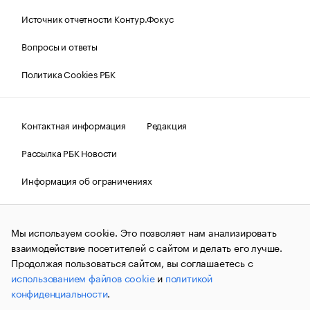
Источник отчетности Контур.Фокус
Вопросы и ответы
Политика Cookies РБК
Контактная информация
Редакция
Рассылка РБК Новости
Информация об ограничениях
Правовая информация
О соблюдении авторских прав
Мы используем cookie. Это позволяет нам анализировать
© АО «РОСБИЗНЕСКОНСАЛТИНГ»,
1995–2026.
Сообщения
и материалы информационного агентства «РБК»
взаимодействие посетителей с сайтом и делать его лучше.
(зарегистрировано Федеральной службой по надзору в сфере
Продолжая пользоваться сайтом, вы соглашаетесь с
связи, информационных технологий и массовых
использованием файлов cookie
и
политикой
коммуникаций (Роскомнадзор) 09.12.2015 за номером ИА
№ФС77-63848) сопровождаются пометкой «РБК». Отдельные
конфиденциальности
.
публикации могут содержать информацию,