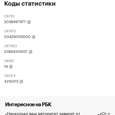
Коды статистики
ОКПО
2038997977
ОКАТО
03429000000
ОКТМО
03654101001
ОКФС
16
ОКОГУ
4210015
Интересное на РБК
Насколько ваш авторитет зависит от
«От спо