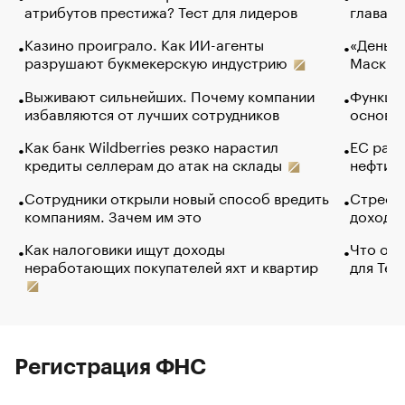
атрибутов престижа? Тест для лидеров
глава к
Казино проиграло. Как ИИ-агенты
«Деньги
разрушают букмекерскую индустрию
Маск в 
Выживают сильнейших. Почему компании
Функции
избавляются от лучших сотрудников
основ э
Как банк Wildberries резко нарастил
ЕС раз
кредиты селлерам до атак на склады
нефти —
Сотрудники открыли новый способ вредить
Стресс 
компаниям. Зачем им это
доходов
Как налоговики ищут доходы
Что обв
неработающих покупателей яхт и квартир
для Tel
Регистрация ФНС