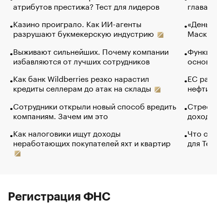
атрибутов престижа? Тест для лидеров
глава к
Казино проиграло. Как ИИ-агенты
«Деньги
разрушают букмекерскую индустрию
Маск в 
Выживают сильнейших. Почему компании
Функции
избавляются от лучших сотрудников
основ э
Как банк Wildberries резко нарастил
ЕС раз
кредиты селлерам до атак на склады
нефти —
Сотрудники открыли новый способ вредить
Стресс 
компаниям. Зачем им это
доходов
Как налоговики ищут доходы
Что обв
неработающих покупателей яхт и квартир
для Tel
Регистрация ФНС