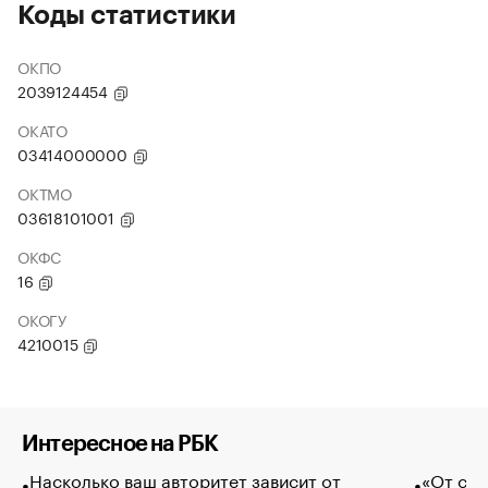
Коды статистики
ОКПО
2039124454
ОКАТО
03414000000
ОКТМО
03618101001
ОКФС
16
ОКОГУ
4210015
Интересное на РБК
Насколько ваш авторитет зависит от
«От спо