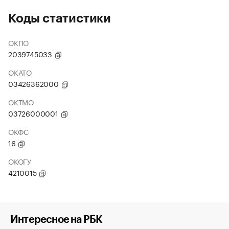
Коды статистики
ОКПО
2039745033
ОКАТО
03426362000
ОКТМО
03726000001
ОКФС
16
ОКОГУ
4210015
Интересное на РБК