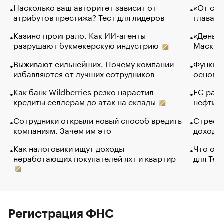
Насколько ваш авторитет зависит от
«От спо
атрибутов престижа? Тест для лидеров
глава к
Казино проиграло. Как ИИ-агенты
«Деньги
разрушают букмекерскую индустрию
Маск в 
Выживают сильнейших. Почему компании
Функции
избавляются от лучших сотрудников
основ э
Как банк Wildberries резко нарастил
ЕС раз
кредиты селлерам до атак на склады
нефти —
Сотрудники открыли новый способ вредить
Стресс 
компаниям. Зачем им это
доходов
Как налоговики ищут доходы
Что обв
неработающих покупателей яхт и квартир
для Tel
Регистрация ФНС