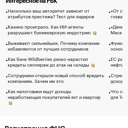
Интересное на РБК
Насколько ваш авторитет зависит от
«От спо
атрибутов престижа? Тест для лидеров
глава к
Казино проиграло. Как ИИ-агенты
«Деньги
разрушают букмекерскую индустрию
Маск в 
Выживают сильнейших. Почему компании
Функции
избавляются от лучших сотрудников
основ э
Как банк Wildberries резко нарастил
ЕС раз
кредиты селлерам до атак на склады
нефти —
Сотрудники открыли новый способ вредить
Стресс 
компаниям. Зачем им это
доходов
Как налоговики ищут доходы
Что обв
неработающих покупателей яхт и квартир
для Tel