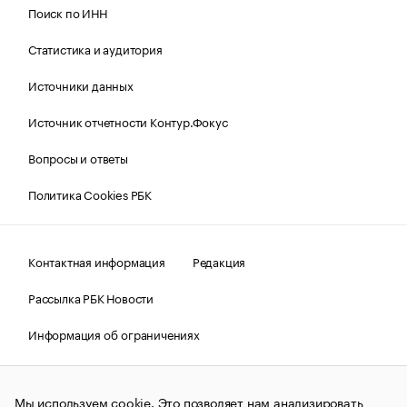
Поиск по ИНН
Статистика и аудитория
Источники данных
Источник отчетности Контур.Фокус
Вопросы и ответы
Политика Cookies РБК
Контактная информация
Редакция
Рассылка РБК Новости
Информация об ограничениях
Правовая информация
О соблюдении авторских прав
Мы используем cookie. Это позволяет нам анализировать
© АО «РОСБИЗНЕСКОНСАЛТИНГ»,
1995–2026.
Сообщения