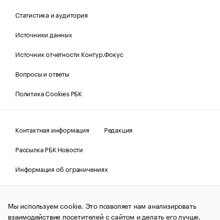
Статистика и аудитория
Источники данных
Источник отчетности Контур.Фокус
Вопросы и ответы
Политика Cookies РБК
Контактная информация
Редакция
Рассылка РБК Новости
Информация об ограничениях
Правовая информация
О соблюдении авторских прав
Мы используем cookie. Это позволяет нам анализировать
© АО «РОСБИЗНЕСКОНСАЛТИНГ»,
1995–2026.
Сообщения
и материалы информационного агентства «РБК»
взаимодействие посетителей с сайтом и делать его лучше.