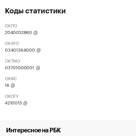
Коды статистики
ОКПО
2040052860
ОКАТО
03401364000
ОКТМО
03701000001
ОКФС
16
ОКОГУ
4210015
Интересное на РБК