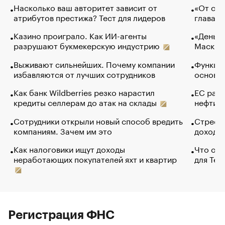
Насколько ваш авторитет зависит от
«От спо
атрибутов престижа? Тест для лидеров
глава к
Казино проиграло. Как ИИ-агенты
«Деньги
разрушают букмекерскую индустрию
Маск в 
Выживают сильнейших. Почему компании
Функции
избавляются от лучших сотрудников
основ э
Как банк Wildberries резко нарастил
ЕС раз
кредиты селлерам до атак на склады
нефти —
Сотрудники открыли новый способ вредить
Стресс 
компаниям. Зачем им это
доходов
Как налоговики ищут доходы
Что обв
неработающих покупателей яхт и квартир
для Tel
Регистрация ФНС