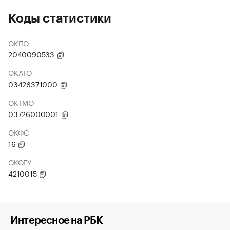
Коды статистики
ОКПО
2040090533
ОКАТО
03426371000
ОКТМО
03726000001
ОКФС
16
ОКОГУ
4210015
Интересное на РБК