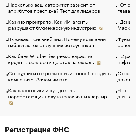
Насколько ваш авторитет зависит от
«От спо
атрибутов престижа? Тест для лидеров
глава к
Казино проиграло. Как ИИ-агенты
«Деньги
разрушают букмекерскую индустрию
Маск в 
Выживают сильнейших. Почему компании
Функции
избавляются от лучших сотрудников
основ э
Как банк Wildberries резко нарастил
ЕС раз
кредиты селлерам до атак на склады
нефти —
Сотрудники открыли новый способ вредить
Стресс 
компаниям. Зачем им это
доходов
Как налоговики ищут доходы
Что обв
неработающих покупателей яхт и квартир
для Tel
Регистрация ФНС