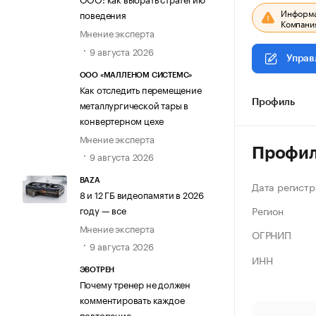
Информац
поведения
Компания
Мнение эксперта
9 августа 2026
Управ
ООО «МАЛЛЕНОМ СИСТЕМС»
Как отследить перемещение
металлургической тары в
Профиль
конвертерном цехе
Мнение эксперта
Профи
9 августа 2026
BAZA
Дата регистр
8 и 12 ГБ видеопамяти в 2026
Регион
году — все
Мнение эксперта
ОГРНИП
9 августа 2026
ИНН
ЭВОТРЕН
Почему тренер не должен
комментировать каждое
повторение