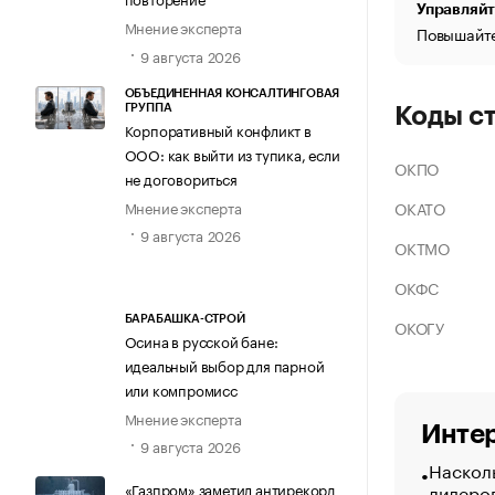
Управляйт
Мнение эксперта
Повышайте
9 августа 2026
ОБЪЕДИНЕННАЯ КОНСАЛТИНГОВАЯ
ГРУППА
Коды с
Корпоративный конфликт в
ООО: как выйти из тупика, если
ОКПО
не договориться
Мнение эксперта
ОКАТО
9 августа 2026
ОКТМО
ОКФС
БАРАБАШКА-СТРОЙ
ОКОГУ
Осина в русской бане:
идеальный выбор для парной
или компромисс
Мнение эксперта
Интер
9 августа 2026
Насколь
лидеро
«Газпром» заметил антирекорд