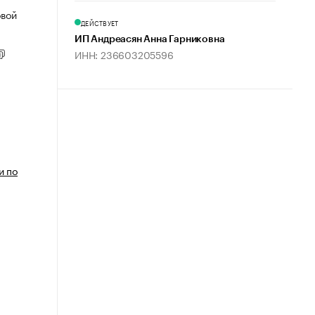
овой
ДЕЙСТВУЕТ
ИП Андреасян Анна Гарниковна
ИНН: 236603205596
и по