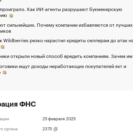
 проиграло. Как ИИ-агенты разрушают букмекерскую
рию
ют сильнейших. Почему компании избавляются от лучших
ников
к Wildberries резко нарастил кредиты селлерам до атак н
ики открыли новый способ вредить компаниям. Зачем им
оговики ищут доходы неработающих покупателей яхт и
р
рация ФНС
ации
25 февраля 2025
го органа
2375