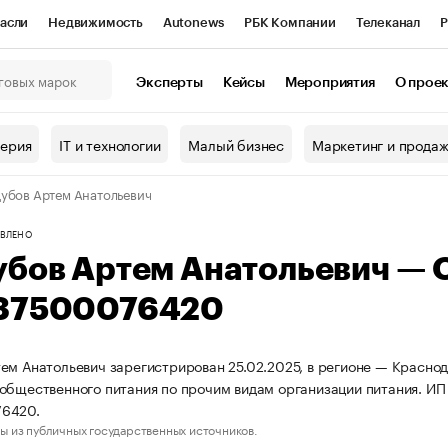
асли
Недвижимость
Autonews
РБК Компании
Телеканал
Р
К Курсы
РБК Life
Тренды
Визионеры
Национальные проекты
Эксперты
Кейсы
Мероприятия
О прое
онный клуб
Исследования
Кредитные рейтинги
Франшизы
Г
терия
IT и технологии
Малый бизнес
Маркетинг и прода
Проверка контрагентов
Политика
Экономика
Бизнес
убов Артем Анатольевич
ы
ВЛЕНО
убов Артем Анатольевич —
37500076420
ем Анатольевич зарегистрирован 25.02.2025, в регионе — Краснод
общественного питания по прочим видам организации питания. И
6420.
ы из публичных государственных источников.