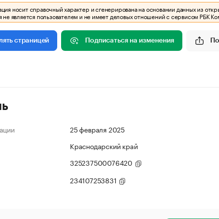
ия носит справочный характер и сгенерирована на основании данных из откр
 не является пользователем и не имеет деловых отношений с сервисом РБК Ко
Подписаться на изменения
По
лять страницей
ль
ации
25 февраля 2025
Краснодарский край
325237500076420
234107253831