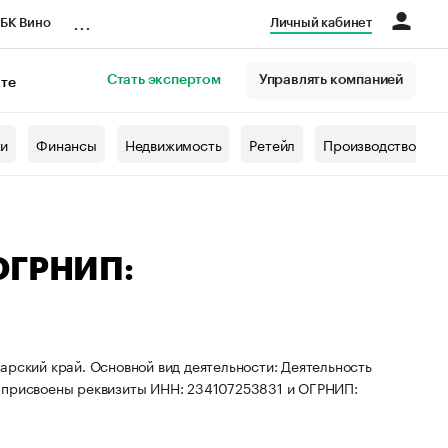
...
БК Вино
Личный кабинет
Стать экспертом
Управлять компанией
кте
азета
жи
Финансы
Недвижимость
Ретейл
Производство
 ОГРНИП:
арский край. Основной вид деятельности: Деятельность
П присвоены реквизиты ИНН: 234107253831 и ОГРНИП: