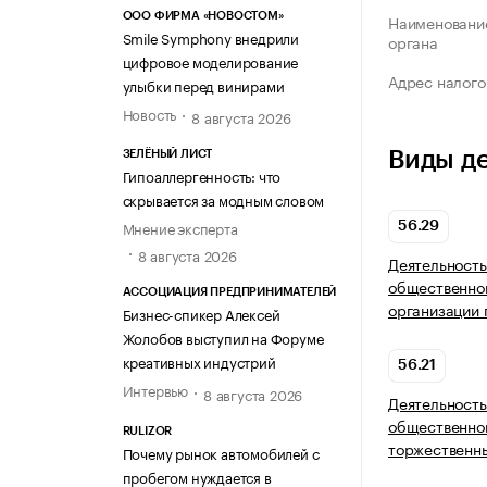
ООО ФИРМА «НОВОСТОМ»
Наименование
Smile Symphony внедрили
органа
цифровое моделирование
Адрес налого
улыбки перед винирами
Новость
8 августа 2026
Виды д
ЗЕЛЁНЫЙ ЛИСТ
Гипоаллергенность: что
скрывается за модным словом
Мнение эксперта
56.29
8 августа 2026
Деятельность
общественног
АССОЦИАЦИЯ ПРЕДПРИНИМАТЕЛЕЙ
организации 
Бизнес-спикер Алексей
Жолобов выступил на Форуме
креативных индустрий
56.21
Интервью
8 августа 2026
Деятельность
общественног
RULIZOR
торжественн
Почему рынок автомобилей с
пробегом нуждается в