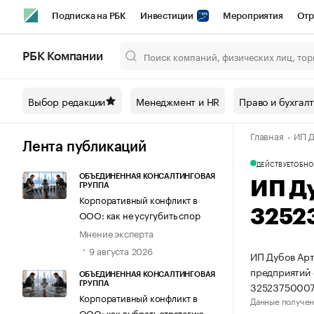
Подписка на РБК
Инвестиции
Мероприятия
Отр
Спорт
Школа управления РБК
РБК Образование
РБ
РБК Компании
Город
Стиль
Крипто
РБК Бизнес-среда
Дискусси
Выбор редакции
Менеджмент и HR
Право и бухгал
Спецпроекты СПб
Конференции СПб
Спецпроекты
Главная
ИП Д
Технологии и медиа
Финансы
Рынок наличной валют
Лента публикаций
ДЕЙСТВУЕТ
ОБНО
ОБЪЕДИНЕННАЯ КОНСАЛТИНГОВАЯ
ИП Д
ГРУППА
Корпоративный конфликт в
3252
ООО: как не усугубить спор
Мнение эксперта
9 августа 2026
ИП Дубов Арт
предприятий 
ОБЪЕДИНЕННАЯ КОНСАЛТИНГОВАЯ
32523750007
ГРУППА
Корпоративный конфликт в
Данные получен
ООО: как выбрать стратегию