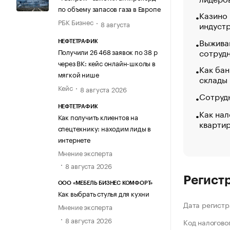
по объему запасов газа в Европе
Казино
РБК Бизнес
8 августа
индуст
Выжива
НЕФТЕТРАФИК
сотруд
Получили 26 468 заявок по 38 р
через ВК: кейс онлайн-школы в
Как бан
мягкой нише
склады
Кейс
8 августа 2026
Сотрудн
НЕФТЕТРАФИК
Как нал
Как получить клиентов на
кварти
спецтехнику: находим лиды в
интернете
Мнение эксперта
8 августа 2026
Регист
ООО «МЕБЕЛЬ БИЗНЕС КОМФОРТ»
Как выбрать стулья для кухни
Дата регистр
Мнение эксперта
8 августа 2026
Код налогово