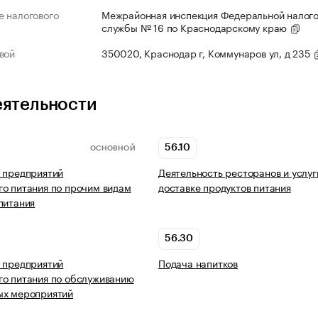
 налогового
Межрайонная инспекция Федеральной налог
службы № 16 по Краснодарскому краю
вой
350020, Краснодар г, Коммунаров ул, д 235
еятельности
56.10
ОСНОВНОЙ
 предприятий
Деятельность ресторанов и услуг
о питания по прочим видам
доставке продуктов питания
питания
56.30
 предприятий
Подача напитков
о питания по обслуживанию
ых мероприятий