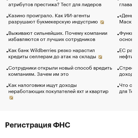
атрибутов престижа? Тест для лидеров
глава к
Казино проиграло. Как ИИ-агенты
«Деньги
разрушают букмекерскую индустрию
Маск в 
Выживают сильнейших. Почему компании
Функции
избавляются от лучших сотрудников
основ э
Как банк Wildberries резко нарастил
ЕС раз
кредиты селлерам до атак на склады
нефти —
Сотрудники открыли новый способ вредить
Стресс 
компаниям. Зачем им это
доходов
Как налоговики ищут доходы
Что обв
неработающих покупателей яхт и квартир
для Tel
Регистрация ФНС