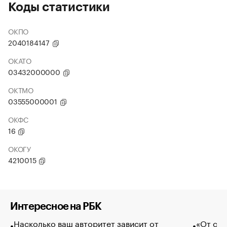
Коды статистики
ОКПО
2040184147
ОКАТО
03432000000
ОКТМО
03555000001
ОКФС
16
ОКОГУ
4210015
Интересное на РБК
Насколько ваш авторитет зависит от
«От спо