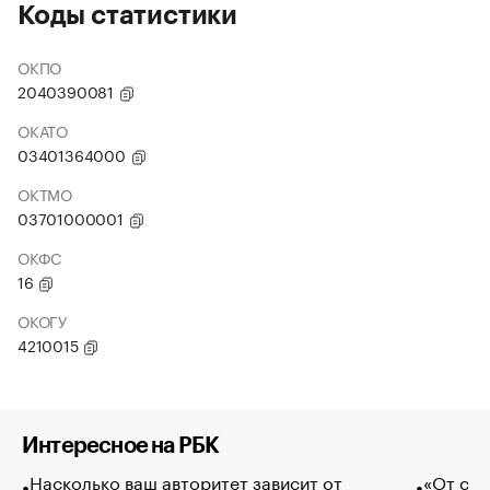
Коды статистики
ОКПО
2040390081
ОКАТО
03401364000
ОКТМО
03701000001
ОКФС
16
ОКОГУ
4210015
Интересное на РБК
Насколько ваш авторитет зависит от
«От спо