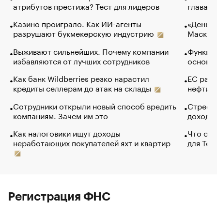
атрибутов престижа? Тест для лидеров
глава к
Казино проиграло. Как ИИ-агенты
«Деньги
разрушают букмекерскую индустрию
Маск в 
Выживают сильнейших. Почему компании
Функции
избавляются от лучших сотрудников
основ э
Как банк Wildberries резко нарастил
ЕС раз
кредиты селлерам до атак на склады
нефти —
Сотрудники открыли новый способ вредить
Стресс 
компаниям. Зачем им это
доходов
Как налоговики ищут доходы
Что обв
неработающих покупателей яхт и квартир
для Tel
Регистрация ФНС