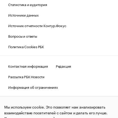
Статистика и аудитория
Источники данных
Источник отчетности Контур.Фокус
Вопросы и ответы
Политика Cookies РБК
Контактная информация
Редакция
Рассылка РБК Новости
Информация об ограничениях
Правовая информация
О соблюдении авторских прав
Мы используем cookie. Это позволяет нам анализировать
© АО «РОСБИЗНЕСКОНСАЛТИНГ»,
1995–2026.
Сообщения
и материалы информационного агентства «РБК»
взаимодействие посетителей с сайтом и делать его лучше.
(зарегистрировано Федеральной службой по надзору в сфере