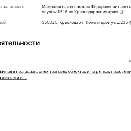
 налогового
Межрайонная инспекция Федеральной налог
службы № 16 по Краснодарскому краю
вой
350020, Краснодар г, Коммунаров ул, д 235
еятельности
ничная в нестационарных торговых объектах и на рынках пищевым
напитками и …