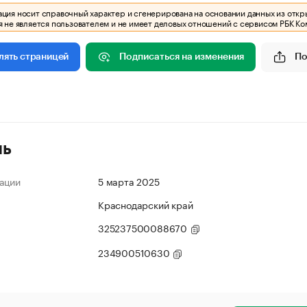
ия носит справочный характер и сгенерирована на основании данных из откр
 не является пользователем и не имеет деловых отношений с сервисом РБК Ко
Подписаться на изменения
По
лять страницей
ль
ации
5 марта 2025
Краснодарский край
325237500088670
234900510630