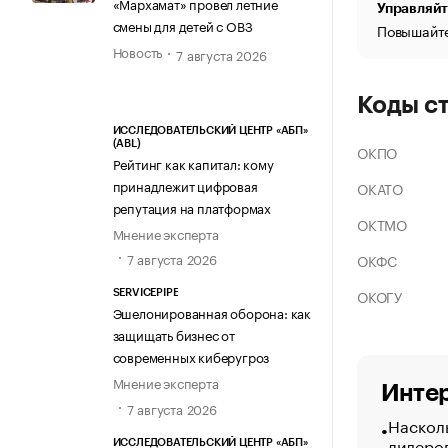
«Мархамат» провел летние
Управляйт
смены для детей с ОВЗ
Повышайте
Новость
7 августа 2026
Коды с
ИССЛЕДОВАТЕЛЬСКИЙ ЦЕНТР «АБП»
(ABL)
ОКПО
Рейтинг как капитал: кому
принадлежит цифровая
ОКАТО
репутация на платформах
ОКТМО
Мнение эксперта
7 августа 2026
ОКФС
ОКОГУ
SERVICEPIPE
Эшелонированная оборона: как
защищать бизнес от
современных киберугроз
Мнение эксперта
Интер
7 августа 2026
Насколь
лидеро
ИССЛЕДОВАТЕЛЬСКИЙ ЦЕНТР «АБП»