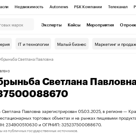
асли
Недвижимость
Autonews
РБК Компании
Телеканал
Р
К Курсы
РБК Life
Тренды
Визионеры
Национальные проекты
Эксперты
Кейсы
Мероприятия
О прое
онный клуб
Исследования
Кредитные рейтинги
Франшизы
Г
терия
IT и технологии
Малый бизнес
Маркетинг и прода
Проверка контрагентов
Политика
Экономика
Бизнес
брыньба Светлана Павловна
ы
ВЛЕНО
брыньба Светлана Павловн
37500088670
Светлана Павловна зарегистрирован 05.03.2025, в регионе — Крас
нестационарных торговых объектах и на рынках пищевыми продукт
НН: 234900510630 и ОГРНИП: 325237500088670.
ы из публичных государственных источников.