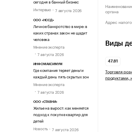
сегодня в банный бизнес
Наименование
Интервью
7 августа 2026
органа
ООО «НССД»
Адрес налого
Личное банкротство в мире: в
каких странах закон не щадит
человека
Виды д
Мнение эксперта
7 августа 2026
47.81
ИНФОМАКСИМУМ
Где компания теряет деньги
Торговля роз
каждый день: пять скрытых зон
продуктами, 
Мнение эксперта
7 августа 2026
ООО «СТАВНИ»
Жилье на вырост: как меняется
подход к покупке квартир для
детей
Новость
7 августа 2026