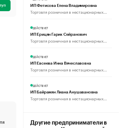
туп
ИП Фетисова Елена Владимировна
Торговля розничная в нестационарных...
ДЕЙСТВУЕТ
ИП Ерицян Гарик Сейранович
Торговля розничная в нестационарных...
ДЕЙСТВУЕТ
ИП Евсеева Инна Вячеславовна
Торговля розничная в нестационарных...
ДЕЙСТВУЕТ
ИП Байрамян Лиана Анушавановна
Торговля розничная в нестационарных...
ля
«От спорта тело стареет иначе». Как живет глава ко
Другие предприниматели в
создавшей GTA