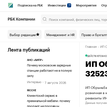
Подписка на РБК
Инвестиции
Мероприятия
Отр
Спорт
Школа управления РБК
РБК Образование
РБ
РБК Компании
Город
Стиль
Крипто
РБК Бизнес-среда
Дискусси
Выбор редакции
Менеджмент и HR
Право и бухгал
Спецпроекты СПб
Конференции СПб
Спецпроекты
Главная
ИП О
Технологии и медиа
Финансы
Рынок наличной валют
Лента публикаций
ДЕЙСТВУЕТ
ОБНО
АНО «АИПР»
ИП О
Почему московские зарядные
станции работают не в полную
3252
силу
Интервью
7 августа 2026
ИП Обрыньба 
RICCHE
розничная в 
Клиентский сервис в
реквизиты И
премиальной мебели: почему
Данные получен
продают не продавцы