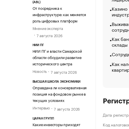
(ABL)
Казино
От посредника к
индуст
инфраструктуре: как меняется
роль цифровых платформ
Выжива
Мнение эксперта
сотруд
7 августа 2026
Как бан
склады
НИИ ПГ
НИИ ПГ и власти Самарской
Сотрудн
области обсудили развитие
Как нал
исторического центра
кварти
Новость
7 августа 2026
ВЫСШАЯ ШКОЛА ЭКОНОМИКИ
Оправдана ли консервативная
позиция на фондовом рынке в
текущих условиях
Регист
Интервью
7 августа 2026
Дата регистр
ЦАРАН ГРУПП
Какие инвесторы приходят
Код налогово