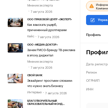
Информац
Мнение эксперта
Компания
7 августа 2026
ООО ПРАВОВОЙ ЦЕНТР «ЭКСПЕРТ»
Управ
Как взыскать ущерб,
причиненный дропперами
Кейс
Профиль
7 августа 2026
ООО «МЕДИА-ДОКТОР»
Зачем FMCG-бренду ТВ-реклама
Профи
в эпоху диджитал
Мнение эксперта
Дата регистр
7 августа 2026
Регион
СВОЙ БАНК
ОГРНИП
Эквайринг простыми словами:
что нужно знать бизнесу
ИНН
Интервью
7 августа 2026
БЛАГОТВОРИТЕЛЬНЫЙ
ОБРАЗОВАТЕЛЬНЫЙ ФОНД
«МАРХАМАТ»