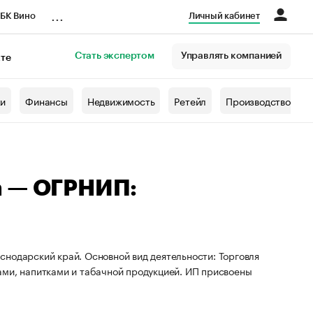
...
БК Вино
Личный кабинет
Стать экспертом
Управлять компанией
кте
азета
жи
Финансы
Недвижимость
Ретейл
Производство
а — ОГРНИП:
нодарский край. Основной вид деятельности: Торговля
ами, напитками и табачной продукцией. ИП присвоены