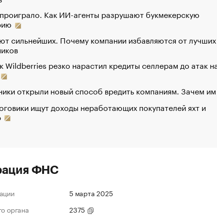
 проиграло. Как ИИ-агенты разрушают букмекерскую
рию
ют сильнейших. Почему компании избавляются от лучших
ников
к Wildberries резко нарастил кредиты селлерам до атак н
ики открыли новый способ вредить компаниям. Зачем им
оговики ищут доходы неработающих покупателей яхт и
р
рация ФНС
ации
5 марта 2025
го органа
2375