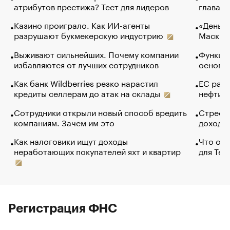
атрибутов престижа? Тест для лидеров
глава к
Казино проиграло. Как ИИ-агенты
«Деньги
разрушают букмекерскую индустрию
Маск в 
Выживают сильнейших. Почему компании
Функции
избавляются от лучших сотрудников
основ э
Как банк Wildberries резко нарастил
ЕС раз
кредиты селлерам до атак на склады
нефти —
Сотрудники открыли новый способ вредить
Стресс 
компаниям. Зачем им это
доходов
Как налоговики ищут доходы
Что обв
неработающих покупателей яхт и квартир
для Tel
Регистрация ФНС