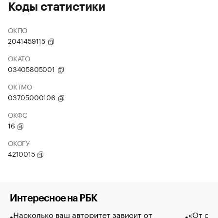
Коды статистики
ОКПО
2041459115
ОКАТО
03405805001
ОКТМО
03705000106
ОКФС
16
ОКОГУ
4210015
Интересное на РБК
Насколько ваш авторитет зависит от
«От спо