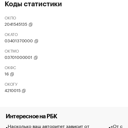
Коды статистики
ОКПО
2041545135
ОКАТО
03401370000
ОКТМО
03701000001
ОКФС
16
ОКОГУ
4210015
Интересное на РБК
Насколько ваш авторитет зависит от
«От спо