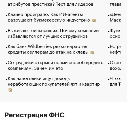
атрибутов престижа? Тест для лидеров
глава к
Казино проиграло. Как ИИ-агенты
«Деньги
разрушают букмекерскую индустрию
Маск в 
Выживают сильнейших. Почему компании
Функции
избавляются от лучших сотрудников
основ э
Как банк Wildberries резко нарастил
ЕС раз
кредиты селлерам до атак на склады
нефти —
Сотрудники открыли новый способ вредить
Стресс 
компаниям. Зачем им это
доходов
Как налоговики ищут доходы
Что обв
неработающих покупателей яхт и квартир
для Tel
Регистрация ФНС