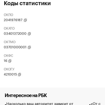
Коды статистики
ОКПО
2041976187
ОКАТО
03401372000
ОКТМО
03701000001
ОКФС
16
ОКОГУ
4210015
Интересное на РБК
Насколько ваш авторитет зависит от
«От спо