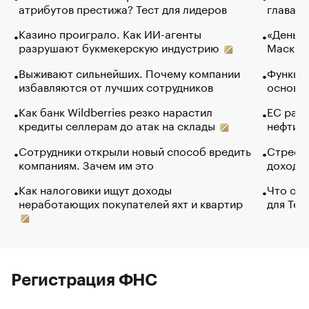
атрибутов престижа? Тест для лидеров
глава к
Казино проиграло. Как ИИ-агенты
«Деньги
разрушают букмекерскую индустрию
Маск в 
Выживают сильнейших. Почему компании
Функции
избавляются от лучших сотрудников
основ э
Как банк Wildberries резко нарастил
ЕС раз
кредиты селлерам до атак на склады
нефти —
Сотрудники открыли новый способ вредить
Стресс 
компаниям. Зачем им это
доходов
Как налоговики ищут доходы
Что обв
неработающих покупателей яхт и квартир
для Tel
Регистрация ФНС